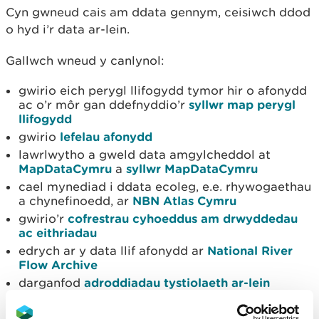
Cyn gwneud cais am ddata gennym, ceisiwch ddod
o hyd i’r data ar-lein.
Gallwch wneud y canlynol:
gwirio eich perygl llifogydd tymor hir o afonydd
ac o’r môr gan ddefnyddio’r
syllwr map perygl
llifogydd
gwirio
lefelau afonydd
lawrlwytho a gweld data amgylcheddol at
MapDataCymru
a
syllwr MapDataCymru
cael mynediad i ddata ecoleg, e.e. rhywogaethau
a chynefinoedd, ar
NBN Atlas Cymru
gwirio’r
cofrestrau cyhoeddus am drwyddedau
ac eithriadau
edrych ar y data llif afonydd ar
National River
Flow Archive
darganfod
adroddiadau tystiolaeth ar-lein
edrych ar y
mapiau