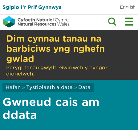
Sgipio I’r Prif Gynnwys
English
Dim cynnau tanau na
barbiciws yng nghefn
gwlad
Perygl tanau gwyllt. Gwiriwch y cyngor
diogelwch.
Hafan
Tystiolaeth a data
Data
>
>
Gwneud cais am
ddata