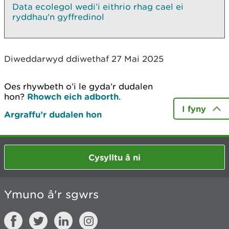
Data ecolegol wedi’i eithrio rhag cael ei
ryddhau'n gyffredinol
Diweddarwyd ddiwethaf 27 Mai 2025
Oes rhywbeth o’i le gyda’r dudalen
hon?
Rhowch eich adborth
.
I fyny
Argraffu’r dudalen hon
Cysylltu â ni
Ymuno â'r sgwrs