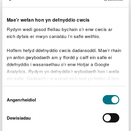
Gwneud cais am ddata
Mae'r wefan hon yn defnyddio cwcis
Os na allwch ddod o hyd i’r data sydd ei angen
Rydym wedi gosod ffeiliau bychain o’r enw cwcis ar
arnoch o’n hadnoddau ar-lein:
eich dyfais er mwyn caniatáu i’n safle weithio.
chwiliwch y
catalog data
i ganfod data arall sydd
ar gael
Hoffem hefyd ddefnyddio cwcis dadansoddi. Mae’r rhain
cwblhewch
ffurflen gwneud cais am ddata
yn anfon gwybodaeth am y ffordd y caiff ein safle ei
ddefnyddio i wasanaethau o’r enw Hotjar a Google
Gall gymryd hyd at 20 diwrnod gwaith i gyflenwi
Analytics. Rydym yn defnyddio’r wybodaeth hon i wella
data nad yw ar gael ar-lein.
ein safle. Gadewch i ni wybod eich bod yn fodlon â hyn.
Byddwn yn defnyddio cwci i gadw eich dewis.
Trwyddedau agored ac amodol
Dewis
Gellir
darllen mwy am ein cwcis
cyn i chi ddewis.
Angenrheidiol
Rydym yn darparu data CNC dan y
Drwydded
Caniatâd
Llywodraeth Agored
(OGL) a thrwydded amodol
CNC. Rydym yn defnyddio trwydded amodol ar
Dewisiadau
gyfer data CNC sensitif sy’n gofyn am gyfyngiadau
ailddefnyddio penodol.