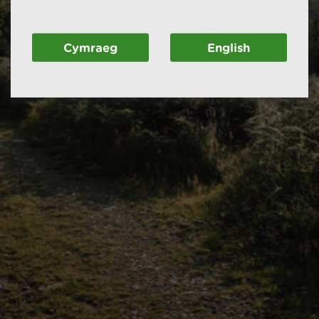
Cymraeg
English