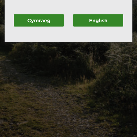
Cymraeg
English