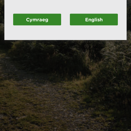
Cymraeg
English