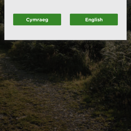
Cymraeg
English