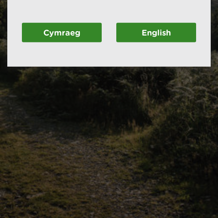
Cymraeg
English