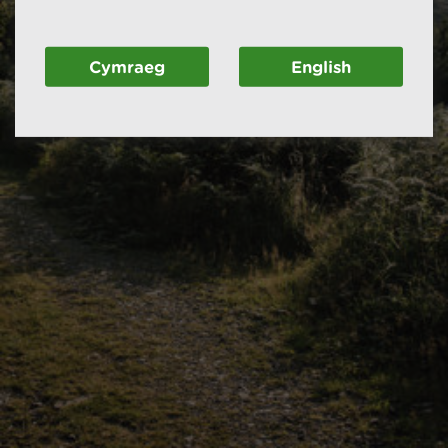
Cymraeg
English