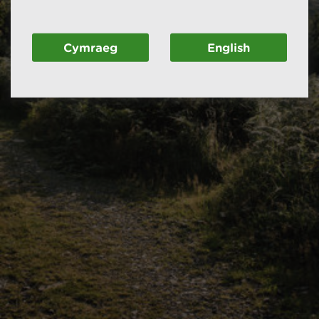
Cymraeg
English