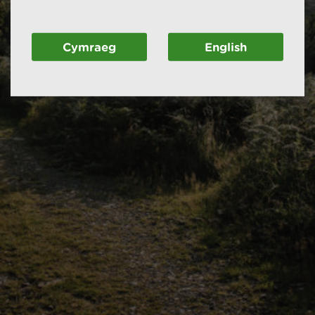
Cymraeg
English