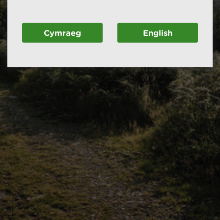
Cymraeg
English