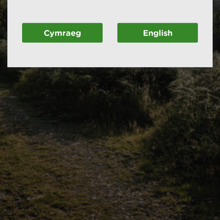
Cymraeg
English