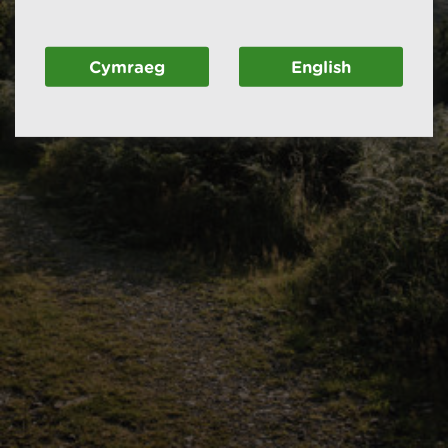
Cymraeg
English