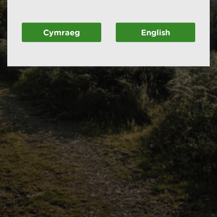
Cymraeg
English