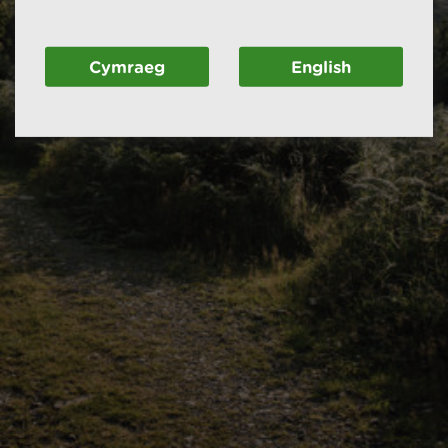
Cymraeg
English