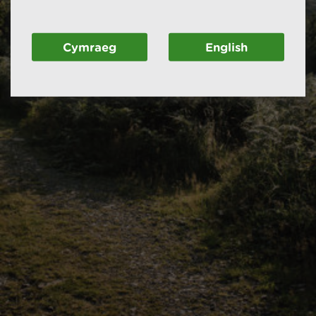
Cymraeg
English