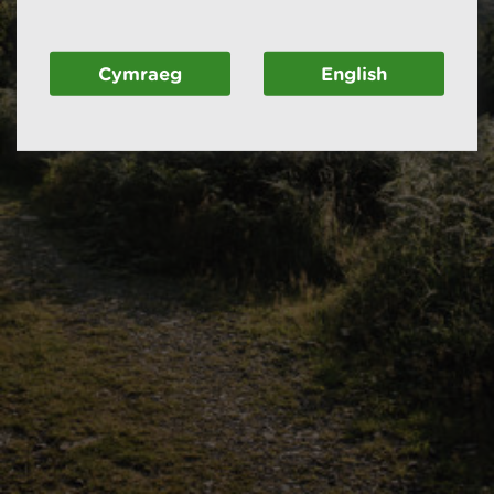
Cymraeg
English