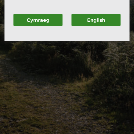
Cymraeg
English