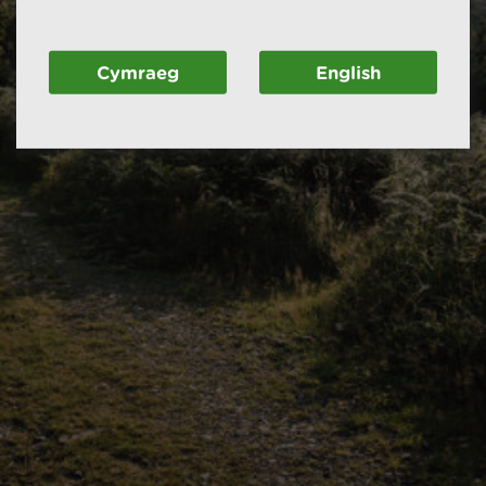
Cymraeg
English