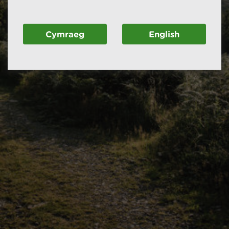
Cymraeg
English