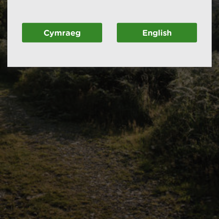
Cymraeg
English