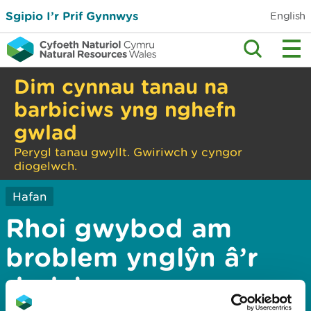
Sgipio I’r Prif Gynnwys
English
Dim cynnau tanau na
barbiciws yng nghefn
gwlad
Perygl tanau gwyllt. Gwiriwch y cyngor
diogelwch.
Hafan
Rhoi gwybod am
broblem ynglŷn â’r
dudalen