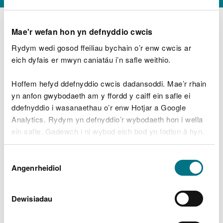
Mae'r wefan hon yn defnyddio cwcis
Rydym wedi gosod ffeiliau bychain o’r enw cwcis ar
D
y
eich dyfais er mwyn caniatáu i’n safle weithio.
Beth oeddech chi’n wneud?
w
e
Hoffem hefyd ddefnyddio cwcis dadansoddi. Mae’r rhain
d
yn anfon gwybodaeth am y ffordd y caiff ein safle ei
w
Peidiwch â chynnwys gwybodaeth bersonol neu
ddefnyddio i wasanaethau o’r enw Hotjar a Google
c
ariannol
h
Analytics. Rydym yn defnyddio’r wybodaeth hon i wella
w
ein safle. Gadewch i ni wybod eich bod yn fodlon â hyn.
r
Byddwn yn defnyddio cwci i gadw eich dewis.
t
Beth oedd yn mynd o’i le?
Dewis
h
Gellir
darllen mwy am ein cwcis
cyn i chi ddewis.
Angenrheidiol
y
Caniatâd
m
a
m
Dewisiadau
e
i