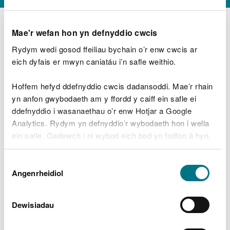
Mae'r wefan hon yn defnyddio cwcis
Rydym wedi gosod ffeiliau bychain o’r enw cwcis ar
D
y
eich dyfais er mwyn caniatáu i’n safle weithio.
Beth oeddech chi’n wneud?
w
e
Hoffem hefyd ddefnyddio cwcis dadansoddi. Mae’r rhain
d
yn anfon gwybodaeth am y ffordd y caiff ein safle ei
w
Peidiwch â chynnwys gwybodaeth bersonol neu
ddefnyddio i wasanaethau o’r enw Hotjar a Google
c
ariannol
h
Analytics. Rydym yn defnyddio’r wybodaeth hon i wella
w
ein safle. Gadewch i ni wybod eich bod yn fodlon â hyn.
r
Byddwn yn defnyddio cwci i gadw eich dewis.
t
Beth oedd yn mynd o’i le?
Dewis
h
Gellir
darllen mwy am ein cwcis
cyn i chi ddewis.
Angenrheidiol
y
Caniatâd
m
a
m
Dewisiadau
e
i