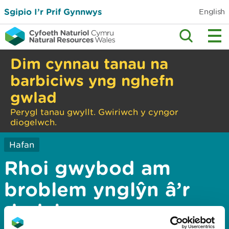
Sgipio I’r Prif Gynnwys
English
Dim cynnau tanau na
barbiciws yng nghefn
gwlad
Perygl tanau gwyllt. Gwiriwch y cyngor
diogelwch.
Hafan
Rhoi gwybod am
broblem ynglŷn â’r
dudalen