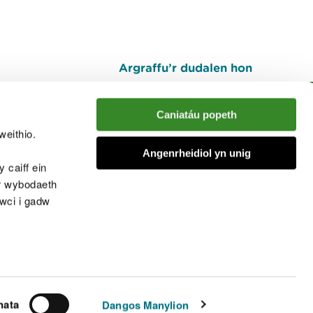
Argraffu’r dudalen hon
I fyny
Caniatáu popeth
weithio.
muno â'r sgwrs
Angenrheidiol yn unig
 caiff ein
’r wybodaeth
cwci i gadw
chwcis
nata
Dangos Manylion
© Cyfoeth Naturiol Cymru