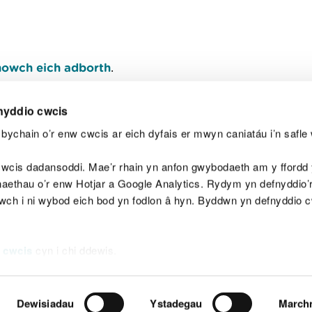
owch eich adborth
.
nyddio cwcis
bychain o’r enw cwcis ar eich dyfais er mwyn caniatáu i’n safle 
Y
wcis dadansoddi. Mae’r rhain yn anfon gwybodaeth am y ffordd y
anaethau o’r enw Hotjar a Google Analytics. Rydym yn defnyddio
ewch i ni wybod eich bod yn fodlon â hyn. Byddwn yn defnyddio 
aeg
Map o'r safle
Hawlfraint
Preifatrwydd a 
 cwcis
cyn i chi ddewis.
Dewisiadau
Ystadegau
March