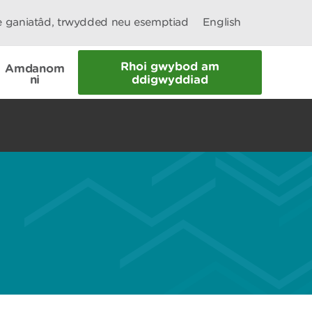
le ganiatâd, trwydded neu esemptiad
English
Rhoi gwybod am
Amdanom
ni
ddigwyddiad