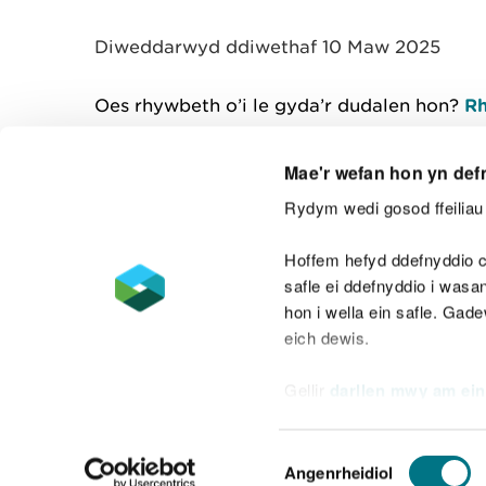
y
m
Diweddarwyd ddiwethaf 10 Maw 2025
w
e
l
Oes rhywbeth o’i le gyda’r dudalen hon?
Rh
i
a
d
Mae'r wefan hon yn def
Rydym wedi gosod ffeiliau 
Cysylltu â ni
Hoffem hefyd ddefnyddio c
safle ei ddefnyddio i was
hon i wella ein safle. Gad
eich dewis.
Datganiad hygyrchedd
Safonau'r Gymr
Gellir
darllen mwy am ein
Datganiad caethwasiaeth fodern
Dewis
Angenrheidiol
Caniatâd