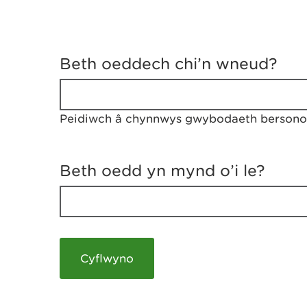
D
y
Beth oeddech chi’n wneud?
w
e
d
w
Peidiwch â chynnwys gwybodaeth bersonol
c
h
w
r
Beth oedd yn mynd o’i le?
t
h
y
m
a
m
e
i
c
h