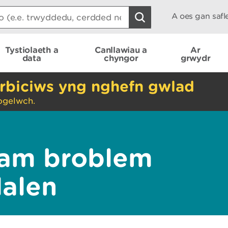
A oes gan saf
Tystiolaeth a
Canllawiau a
Ar
data
chyngor
grwydr
rbiciws yng nghefn gwlad
ogelwch.
am broblem
dalen