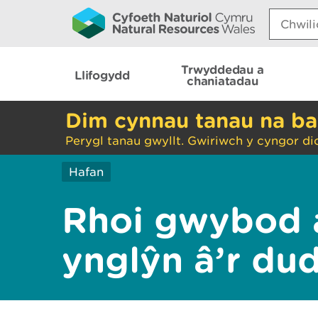
Search:
Trwyddedau a
Llifogydd
chaniatadau
Dim cynnau tanau na ba
Perygl tanau gwyllt. Gwiriwch y cyngor di
Hafan
Rhoi gwybod 
ynglŷn â’r du