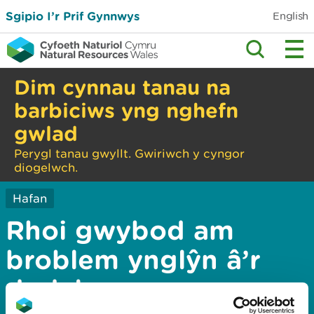
Sgipio I’r Prif Gynnwys
English
Dim cynnau tanau na
barbiciws yng nghefn
gwlad
Perygl tanau gwyllt. Gwiriwch y cyngor
diogelwch.
Hafan
Rhoi gwybod am
broblem ynglŷn â’r
dudalen