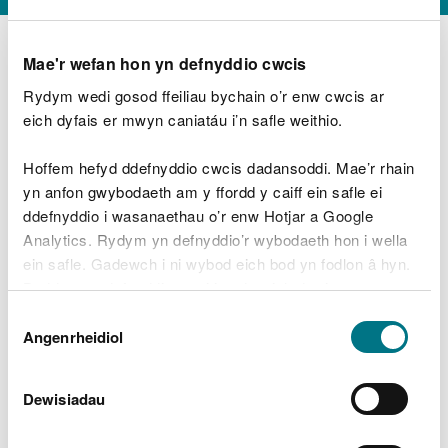
Mae'r wefan hon yn defnyddio cwcis
Rydym wedi gosod ffeiliau bychain o’r enw cwcis ar
D
y
eich dyfais er mwyn caniatáu i’n safle weithio.
Beth oeddech chi’n wneud?
w
e
Hoffem hefyd ddefnyddio cwcis dadansoddi. Mae’r rhain
d
yn anfon gwybodaeth am y ffordd y caiff ein safle ei
w
Peidiwch â chynnwys gwybodaeth bersonol neu
ddefnyddio i wasanaethau o’r enw Hotjar a Google
c
ariannol
h
Analytics. Rydym yn defnyddio’r wybodaeth hon i wella
w
ein safle. Gadewch i ni wybod eich bod yn fodlon â hyn.
r
Byddwn yn defnyddio cwci i gadw eich dewis.
t
Beth oedd yn mynd o’i le?
Dewis
h
Gellir
darllen mwy am ein cwcis
cyn i chi ddewis.
Angenrheidiol
y
Caniatâd
m
a
m
Dewisiadau
e
i