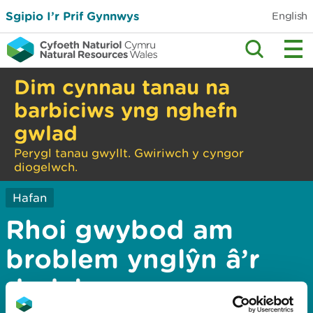
Sgipio I’r Prif Gynnwys
English
Dim cynnau tanau na
barbiciws yng nghefn
gwlad
Perygl tanau gwyllt. Gwiriwch y cyngor
diogelwch.
Hafan
Rhoi gwybod am
broblem ynglŷn â’r
dudalen