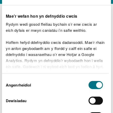
Mae'r wefan hon yn defnyddio cwcis
Rydym wedi gosod ffeiliau bychain o’r enw cwcis ar
D
y
eich dyfais er mwyn caniatáu i’n safle weithio.
Beth oeddech chi’n wneud?
w
e
Hoffem hefyd ddefnyddio cwcis dadansoddi. Mae’r rhain
d
yn anfon gwybodaeth am y ffordd y caiff ein safle ei
w
Peidiwch â chynnwys gwybodaeth bersonol neu
ddefnyddio i wasanaethau o’r enw Hotjar a Google
c
ariannol
h
Analytics. Rydym yn defnyddio’r wybodaeth hon i wella
w
ein safle. Gadewch i ni wybod eich bod yn fodlon â hyn.
r
Byddwn yn defnyddio cwci i gadw eich dewis.
t
Beth oedd yn mynd o’i le?
Dewis
h
Gellir
darllen mwy am ein cwcis
cyn i chi ddewis.
Angenrheidiol
y
Caniatâd
m
a
m
Dewisiadau
e
i