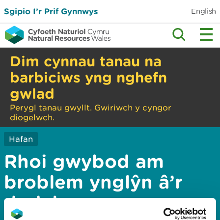
Sgipio I’r Prif Gynnwys
English
Dim cynnau tanau na
barbiciws yng nghefn
gwlad
Perygl tanau gwyllt. Gwiriwch y cyngor
diogelwch.
Hafan
Rhoi gwybod am
broblem ynglŷn â’r
dudalen