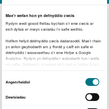
Mae'r wefan hon yn defnyddio cwcis
Rydym wedi gosod ffeiliau bychain o’r enw cwcis ar
D
y
eich dyfais er mwyn caniatáu i’n safle weithio.
Beth oeddech chi’n wneud?
w
e
Hoffem hefyd ddefnyddio cwcis dadansoddi. Mae’r rhain
d
yn anfon gwybodaeth am y ffordd y caiff ein safle ei
w
Peidiwch â chynnwys gwybodaeth bersonol neu
ddefnyddio i wasanaethau o’r enw Hotjar a Google
c
ariannol
h
Analytics. Rydym yn defnyddio’r wybodaeth hon i wella
w
ein safle. Gadewch i ni wybod eich bod yn fodlon â hyn.
r
Byddwn yn defnyddio cwci i gadw eich dewis.
t
Beth oedd yn mynd o’i le?
Dewis
h
Gellir
darllen mwy am ein cwcis
cyn i chi ddewis.
Angenrheidiol
y
Caniatâd
m
a
m
Dewisiadau
e
i