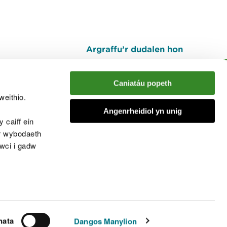
Argraffu’r dudalen hon
I fyny
Caniatáu popeth
weithio.
muno â'r sgwrs
Angenrheidiol yn unig
 caiff ein
’r wybodaeth
cwci i gadw
chwcis
nata
Dangos Manylion
© Cyfoeth Naturiol Cymru