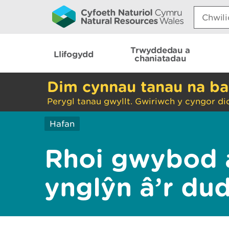
Search:
Trwyddedau a
Llifogydd
chaniatadau
Dim cynnau tanau na ba
Perygl tanau gwyllt. Gwiriwch y cyngor di
Hafan
Rhoi gwybod 
ynglŷn â’r du