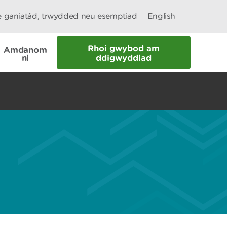
le ganiatâd, trwydded neu esemptiad
English
Rhoi gwybod am
Amdanom
ni
ddigwyddiad