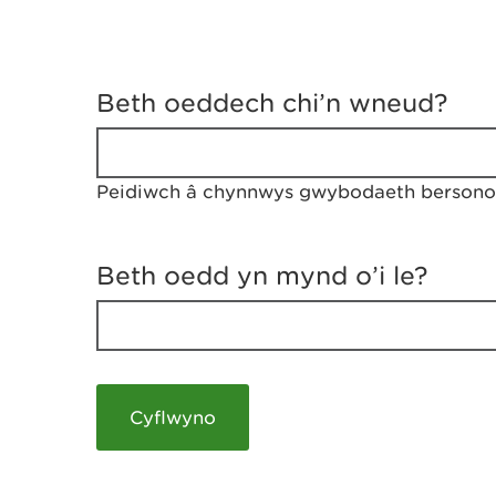
D
y
Beth oeddech chi’n wneud?
w
e
d
w
Peidiwch â chynnwys gwybodaeth bersonol
c
h
w
r
Beth oedd yn mynd o’i le?
t
h
y
m
a
m
e
i
c
h