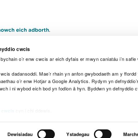
owch eich adborth
.
nyddio cwcis
bychain o’r enw cwcis ar eich dyfais er mwyn caniatáu i’n safle 
Y
wcis dadansoddi. Mae’r rhain yn anfon gwybodaeth am y ffordd y
anaethau o’r enw Hotjar a Google Analytics. Rydym yn defnyddio
ewch i ni wybod eich bod yn fodlon â hyn. Byddwn yn defnyddio 
aeg
Map o'r safle
Hawlfraint
Preifatrwydd a 
 cwcis
cyn i chi ddewis.
Dewisiadau
Ystadegau
March