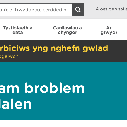
A oes gan saf
Tystiolaeth a
Canllawiau a
Ar
data
chyngor
grwydr
rbiciws yng nghefn gwlad
ogelwch.
am broblem
dalen