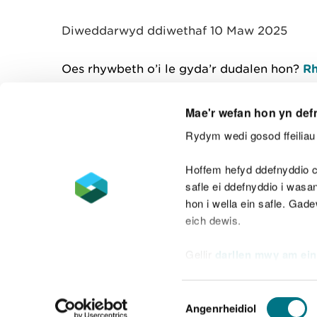
y
m
Diweddarwyd ddiwethaf 10 Maw 2025
w
e
l
Oes rhywbeth o’i le gyda’r dudalen hon?
Rh
i
a
d
Mae'r wefan hon yn def
Rydym wedi gosod ffeiliau 
Cysylltu â ni
Hoffem hefyd ddefnyddio c
safle ei ddefnyddio i was
hon i wella ein safle. Gad
eich dewis.
Datganiad hygyrchedd
Safonau'r Gymr
Gellir
darllen mwy am ein
Datganiad caethwasiaeth fodern
Dewis
Angenrheidiol
Caniatâd