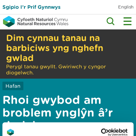
Sgipio I’r Prif Gynnwys
English
Dim cynnau tanau na
barbiciws yng nghefn
gwlad
Perygl tanau gwyllt. Gwiriwch y cyngor
diogelwch.
Hafan
Rhoi gwybod am
broblem ynglŷn â’r
dudalen