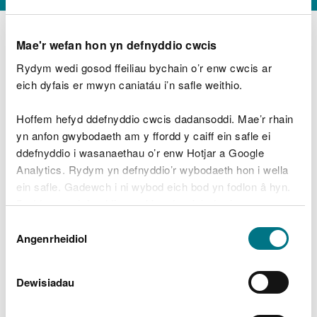
Mae'r wefan hon yn defnyddio cwcis
Rydym wedi gosod ffeiliau bychain o’r enw cwcis ar
D
y
eich dyfais er mwyn caniatáu i’n safle weithio.
Beth oeddech chi’n wneud?
w
e
Hoffem hefyd ddefnyddio cwcis dadansoddi. Mae’r rhain
d
yn anfon gwybodaeth am y ffordd y caiff ein safle ei
w
Peidiwch â chynnwys gwybodaeth bersonol neu
ddefnyddio i wasanaethau o’r enw Hotjar a Google
c
ariannol
h
Analytics. Rydym yn defnyddio’r wybodaeth hon i wella
w
ein safle. Gadewch i ni wybod eich bod yn fodlon â hyn.
r
Byddwn yn defnyddio cwci i gadw eich dewis.
t
Beth oedd yn mynd o’i le?
Dewis
h
Gellir
darllen mwy am ein cwcis
cyn i chi ddewis.
Angenrheidiol
y
Caniatâd
m
a
m
Dewisiadau
e
i