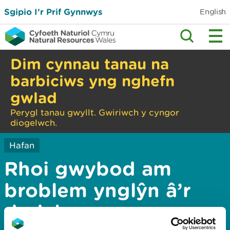
Sgipio I’r Prif Gynnwys
English
Dim cynnau tanau na
barbiciws yng nghefn
gwlad
Perygl tanau gwyllt. Gwiriwch y cyngor
diogelwch.
Hafan
Rhoi gwybod am
broblem ynglŷn â’r
dudalen