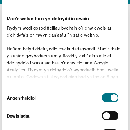
Mae'r wefan hon yn defnyddio cwcis
Rydym wedi gosod ffeiliau bychain o’r enw cwcis ar
D
y
eich dyfais er mwyn caniatáu i’n safle weithio.
Beth oeddech chi’n wneud?
w
e
Hoffem hefyd ddefnyddio cwcis dadansoddi. Mae’r rhain
d
yn anfon gwybodaeth am y ffordd y caiff ein safle ei
w
Peidiwch â chynnwys gwybodaeth bersonol neu
ddefnyddio i wasanaethau o’r enw Hotjar a Google
c
ariannol
h
Analytics. Rydym yn defnyddio’r wybodaeth hon i wella
w
ein safle. Gadewch i ni wybod eich bod yn fodlon â hyn.
r
Byddwn yn defnyddio cwci i gadw eich dewis.
t
Beth oedd yn mynd o’i le?
Dewis
h
Gellir
darllen mwy am ein cwcis
cyn i chi ddewis.
Angenrheidiol
y
Caniatâd
m
a
m
Dewisiadau
e
i