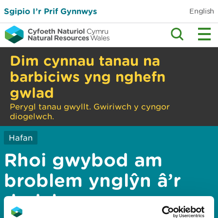
Sgipio I’r Prif Gynnwys
English
Dim cynnau tanau na
barbiciws yng nghefn
gwlad
Perygl tanau gwyllt. Gwiriwch y cyngor
diogelwch.
Hafan
Rhoi gwybod am
broblem ynglŷn â’r
dudalen