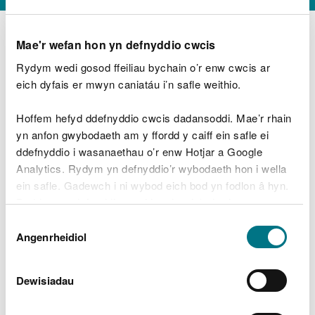
Mae'r wefan hon yn defnyddio cwcis
Rydym wedi gosod ffeiliau bychain o’r enw cwcis ar
D
y
eich dyfais er mwyn caniatáu i’n safle weithio.
Beth oeddech chi’n wneud?
w
e
Hoffem hefyd ddefnyddio cwcis dadansoddi. Mae’r rhain
d
yn anfon gwybodaeth am y ffordd y caiff ein safle ei
w
Peidiwch â chynnwys gwybodaeth bersonol neu
ddefnyddio i wasanaethau o’r enw Hotjar a Google
c
ariannol
h
Analytics. Rydym yn defnyddio’r wybodaeth hon i wella
w
ein safle. Gadewch i ni wybod eich bod yn fodlon â hyn.
r
Byddwn yn defnyddio cwci i gadw eich dewis.
t
Beth oedd yn mynd o’i le?
Dewis
h
Gellir
darllen mwy am ein cwcis
cyn i chi ddewis.
Angenrheidiol
y
Caniatâd
m
a
m
Dewisiadau
e
i