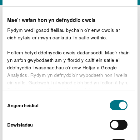
Mae'r wefan hon yn defnyddio cwcis
Rydym wedi gosod ffeiliau bychain o’r enw cwcis ar
D
y
eich dyfais er mwyn caniatáu i’n safle weithio.
Beth oeddech chi’n wneud?
w
e
Hoffem hefyd ddefnyddio cwcis dadansoddi. Mae’r rhain
d
yn anfon gwybodaeth am y ffordd y caiff ein safle ei
w
Peidiwch â chynnwys gwybodaeth bersonol neu
ddefnyddio i wasanaethau o’r enw Hotjar a Google
c
ariannol
h
Analytics. Rydym yn defnyddio’r wybodaeth hon i wella
w
ein safle. Gadewch i ni wybod eich bod yn fodlon â hyn.
r
Byddwn yn defnyddio cwci i gadw eich dewis.
t
Beth oedd yn mynd o’i le?
Dewis
h
Gellir
darllen mwy am ein cwcis
cyn i chi ddewis.
Angenrheidiol
y
Caniatâd
m
a
m
Dewisiadau
e
i