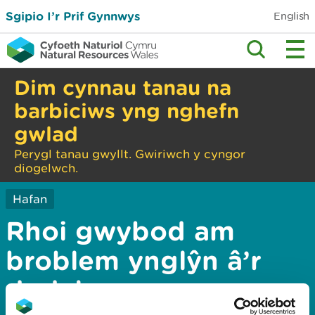
Sgipio I’r Prif Gynnwys
English
Dim cynnau tanau na
barbiciws yng nghefn
gwlad
Perygl tanau gwyllt. Gwiriwch y cyngor
diogelwch.
Hafan
Rhoi gwybod am
broblem ynglŷn â’r
dudalen