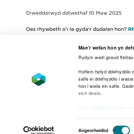
y
m
Diweddarwyd ddiwethaf 10 Maw 2025
w
e
l
Oes rhywbeth o’i le gyda’r dudalen hon?
Rh
i
a
d
Mae'r wefan hon yn def
Rydym wedi gosod ffeiliau 
Cysylltu â ni
Hoffem hefyd ddefnyddio c
safle ei ddefnyddio i was
hon i wella ein safle. Gad
eich dewis.
Datganiad hygyrchedd
Safonau'r Gymr
Gellir
darllen mwy am ein
Datganiad caethwasiaeth fodern
Dewis
Angenrheidiol
Caniatâd