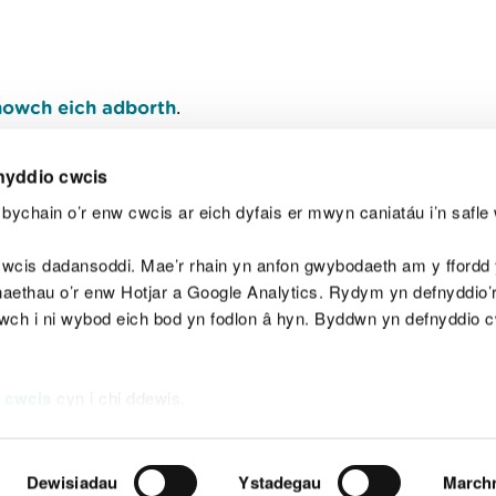
owch eich adborth
.
nyddio cwcis
bychain o’r enw cwcis ar eich dyfais er mwyn caniatáu i’n safle 
Y
wcis dadansoddi. Mae’r rhain yn anfon gwybodaeth am y ffordd y
anaethau o’r enw Hotjar a Google Analytics. Rydym yn defnyddio
ewch i ni wybod eich bod yn fodlon â hyn. Byddwn yn defnyddio 
aeg
Map o'r safle
Hawlfraint
Preifatrwydd a 
 cwcis
cyn i chi ddewis.
Dewisiadau
Ystadegau
March