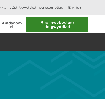
le ganiatâd, trwydded neu esemptiad
English
Rhoi gwybod am
Amdanom
ni
ddigwyddiad