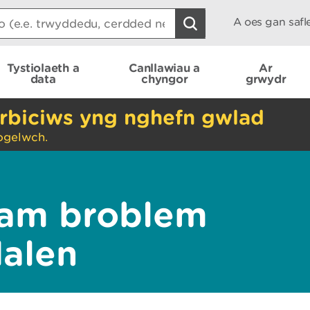
A oes gan saf
Tystiolaeth a
Canllawiau a
Ar
data
chyngor
grwydr
rbiciws yng nghefn gwlad
ogelwch.
am broblem
dalen