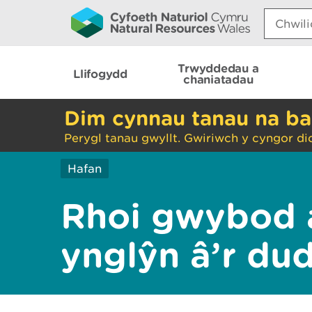
Search:
Trwyddedau a
Llifogydd
chaniatadau
Dim cynnau tanau na ba
Perygl tanau gwyllt. Gwiriwch y cyngor di
Hafan
Rhoi gwybod 
ynglŷn â’r du