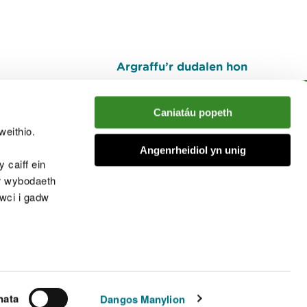
Argraffu’r dudalen hon
I fyny
Caniatáu popeth
weithio.
muno â'r sgwrs
Angenrheidiol yn unig
 caiff ein
’r wybodaeth
cwci i gadw
chwcis
nata
Dangos Manylion
© Cyfoeth Naturiol Cymru