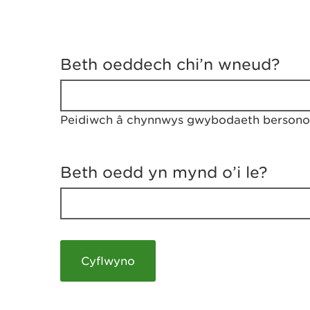
D
y
Beth oeddech chi’n wneud?
w
e
d
w
Peidiwch â chynnwys gwybodaeth bersonol
c
h
w
r
Beth oedd yn mynd o’i le?
t
h
y
m
a
m
e
i
c
h