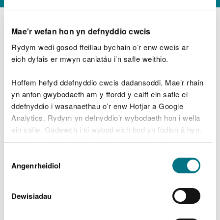
Mae'r wefan hon yn defnyddio cwcis
Rydym wedi gosod ffeiliau bychain o’r enw cwcis ar
D
y
eich dyfais er mwyn caniatáu i’n safle weithio.
Beth oeddech chi’n wneud?
w
e
Hoffem hefyd ddefnyddio cwcis dadansoddi. Mae’r rhain
d
yn anfon gwybodaeth am y ffordd y caiff ein safle ei
w
Peidiwch â chynnwys gwybodaeth bersonol neu
ddefnyddio i wasanaethau o’r enw Hotjar a Google
c
ariannol
h
Analytics. Rydym yn defnyddio’r wybodaeth hon i wella
w
ein safle. Gadewch i ni wybod eich bod yn fodlon â hyn.
r
Byddwn yn defnyddio cwci i gadw eich dewis.
t
Beth oedd yn mynd o’i le?
Dewis
h
Gellir
darllen mwy am ein cwcis
cyn i chi ddewis.
Angenrheidiol
y
Caniatâd
m
a
m
Dewisiadau
e
i