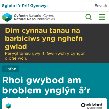
Sgipio I’r Prif Gynnwys
English
Dim cynnau tanau na
barbiciws yng nghefn
gwlad
Perygl tanau gwyllt. Gwiriwch y cyngor
diogelwch.
Hafan
Rhoi gwybod am
broblem ynglŷn â’r
dudalen