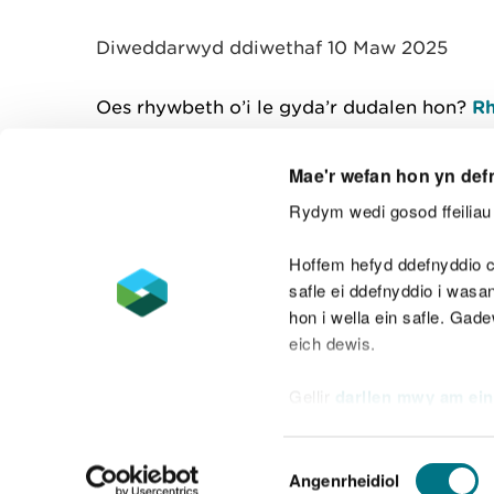
y
m
Diweddarwyd ddiwethaf 10 Maw 2025
w
e
l
Oes rhywbeth o’i le gyda’r dudalen hon?
Rh
i
a
d
Mae'r wefan hon yn def
Rydym wedi gosod ffeiliau 
Cysylltu â ni
Hoffem hefyd ddefnyddio c
safle ei ddefnyddio i was
hon i wella ein safle. Gad
eich dewis.
Datganiad hygyrchedd
Safonau'r Gymr
Gellir
darllen mwy am ein
Datganiad caethwasiaeth fodern
Dewis
Angenrheidiol
Caniatâd