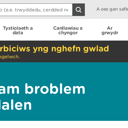
A oes gan saf
Tystiolaeth a
Canllawiau a
Ar
data
chyngor
grwydr
rbiciws yng nghefn gwlad
ogelwch.
am broblem
dalen