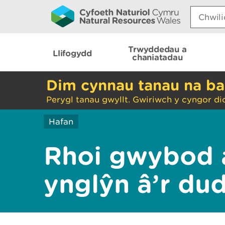
Search:
Trwyddedau a
Llifogydd
chaniatadau
Dim cynnau tanau na ba
Perygl tanau gwyllt. Gwiriwch y cyngor di
Hafan
Rhoi gwybod 
ynglŷn â’r du