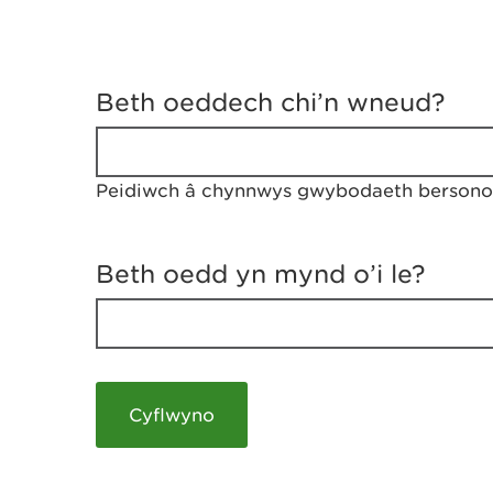
D
y
Beth oeddech chi’n wneud?
w
e
d
w
Peidiwch â chynnwys gwybodaeth bersonol
c
h
w
r
Beth oedd yn mynd o’i le?
t
h
y
m
a
m
e
i
c
h