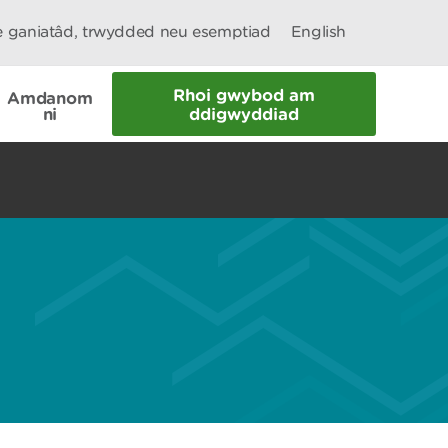
le ganiatâd, trwydded neu esemptiad
English
Rhoi gwybod am
Amdanom
ni
ddigwyddiad