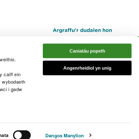
Argraffu’r dudalen hon
I fyny
Caniatáu popeth
weithio.
muno â'r sgwrs
Angenrheidiol yn unig
 caiff ein
’r wybodaeth
cwci i gadw
chwcis
nata
Dangos Manylion
© Cyfoeth Naturiol Cymru