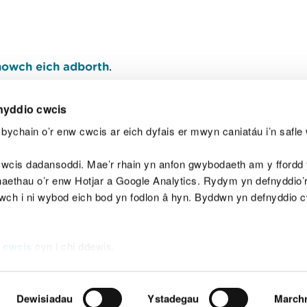
owch eich adborth
.
nyddio cwcis
bychain o’r enw cwcis ar eich dyfais er mwyn caniatáu i’n safle 
Y
wcis dadansoddi. Mae’r rhain yn anfon gwybodaeth am y ffordd y
anaethau o’r enw Hotjar a Google Analytics. Rydym yn defnyddio
ewch i ni wybod eich bod yn fodlon â hyn. Byddwn yn defnyddio 
aeg
Map o'r safle
Hawlfraint
Preifatrwydd a 
 cwcis
cyn i chi ddewis.
Dewisiadau
Ystadegau
March