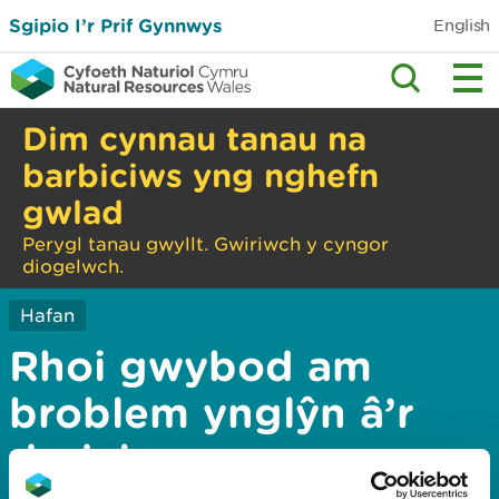
Sgipio I’r Prif Gynnwys
English
Dim cynnau tanau na
barbiciws yng nghefn
gwlad
Perygl tanau gwyllt. Gwiriwch y cyngor
diogelwch.
Hafan
Rhoi gwybod am
broblem ynglŷn â’r
dudalen