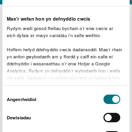
Mae'r wefan hon yn defnyddio cwcis
Rydym wedi gosod ffeiliau bychain o’r enw cwcis ar
D
y
eich dyfais er mwyn caniatáu i’n safle weithio.
Beth oeddech chi’n wneud?
w
e
Hoffem hefyd ddefnyddio cwcis dadansoddi. Mae’r rhain
d
yn anfon gwybodaeth am y ffordd y caiff ein safle ei
w
Peidiwch â chynnwys gwybodaeth bersonol neu
ddefnyddio i wasanaethau o’r enw Hotjar a Google
c
ariannol
h
Analytics. Rydym yn defnyddio’r wybodaeth hon i wella
w
ein safle. Gadewch i ni wybod eich bod yn fodlon â hyn.
r
Byddwn yn defnyddio cwci i gadw eich dewis.
t
Beth oedd yn mynd o’i le?
Dewis
h
Gellir
darllen mwy am ein cwcis
cyn i chi ddewis.
Angenrheidiol
y
Caniatâd
m
a
m
Dewisiadau
e
i