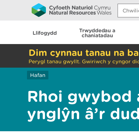
Search:
Trwyddedau a
Llifogydd
chaniatadau
Dim cynnau tanau na ba
Perygl tanau gwyllt. Gwiriwch y cyngor di
Hafan
Rhoi gwybod 
ynglŷn â’r du