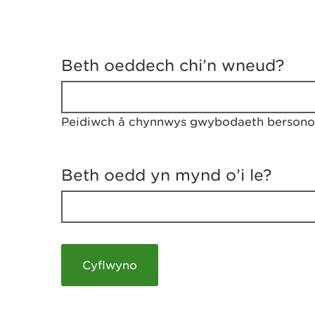
D
y
Beth oeddech chi’n wneud?
w
e
d
w
Peidiwch â chynnwys gwybodaeth bersonol
c
h
w
r
Beth oedd yn mynd o’i le?
t
h
y
m
a
m
e
i
c
h