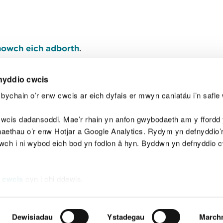
owch eich adborth
.
nyddio cwcis
bychain o’r enw cwcis ar eich dyfais er mwyn caniatáu i’n safle 
Y
wcis dadansoddi. Mae’r rhain yn anfon gwybodaeth am y ffordd y
anaethau o’r enw Hotjar a Google Analytics. Rydym yn defnyddio
ewch i ni wybod eich bod yn fodlon â hyn. Byddwn yn defnyddio 
aeg
Map o'r safle
Hawlfraint
Preifatrwydd a 
 cwcis
cyn i chi ddewis.
Dewisiadau
Ystadegau
March