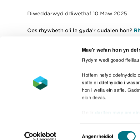
y
m
Diweddarwyd ddiwethaf 10 Maw 2025
w
e
l
Oes rhywbeth o’i le gyda’r dudalen hon?
Rh
i
a
d
Mae'r wefan hon yn def
Rydym wedi gosod ffeiliau 
Cysylltu â ni
Hoffem hefyd ddefnyddio c
safle ei ddefnyddio i was
hon i wella ein safle. Gad
eich dewis.
Datganiad hygyrchedd
Safonau'r Gymr
Gellir
darllen mwy am ein
Datganiad caethwasiaeth fodern
Dewis
Angenrheidiol
Caniatâd