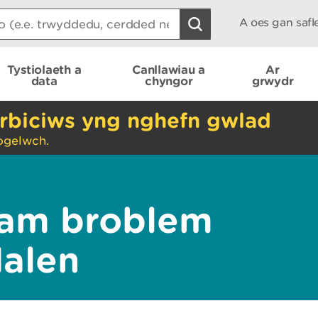
A oes gan saf
Tystiolaeth a
Canllawiau a
Ar
data
chyngor
grwydr
rbiciws yng nghefn gwlad
ogelwch.
am broblem
dalen