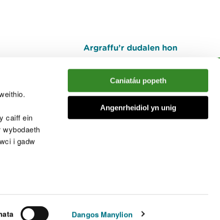
Argraffu’r dudalen hon
I fyny
Caniatáu popeth
weithio.
muno â'r sgwrs
Angenrheidiol yn unig
 caiff ein
’r wybodaeth
cwci i gadw
chwcis
nata
Dangos Manylion
© Cyfoeth Naturiol Cymru