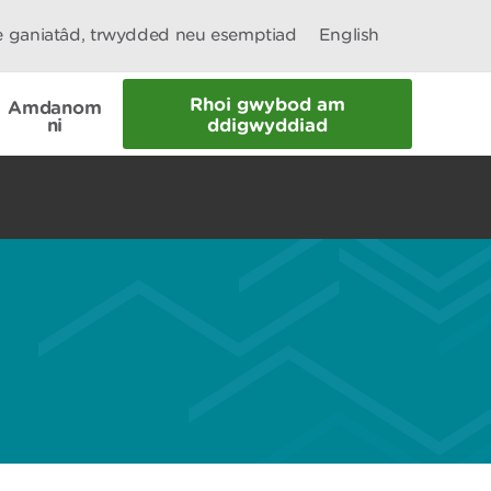
le ganiatâd, trwydded neu esemptiad
English
Rhoi gwybod am
Amdanom
ni
ddigwyddiad