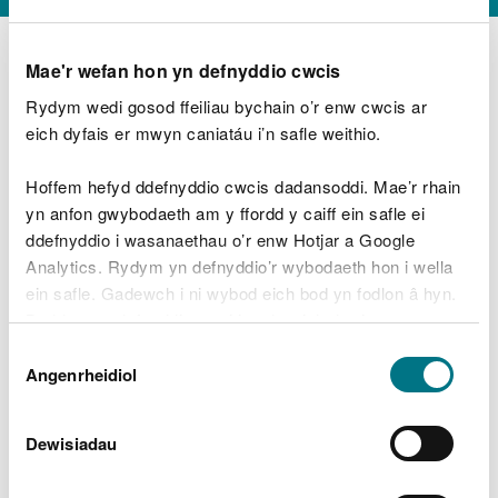
Mae'r wefan hon yn defnyddio cwcis
Rydym wedi gosod ffeiliau bychain o’r enw cwcis ar
D
y
eich dyfais er mwyn caniatáu i’n safle weithio.
Beth oeddech chi’n wneud?
w
e
Hoffem hefyd ddefnyddio cwcis dadansoddi. Mae’r rhain
d
yn anfon gwybodaeth am y ffordd y caiff ein safle ei
w
Peidiwch â chynnwys gwybodaeth bersonol neu
ddefnyddio i wasanaethau o’r enw Hotjar a Google
c
ariannol
h
Analytics. Rydym yn defnyddio’r wybodaeth hon i wella
w
ein safle. Gadewch i ni wybod eich bod yn fodlon â hyn.
r
Byddwn yn defnyddio cwci i gadw eich dewis.
t
Beth oedd yn mynd o’i le?
Dewis
h
Gellir
darllen mwy am ein cwcis
cyn i chi ddewis.
Angenrheidiol
y
Caniatâd
m
a
m
Dewisiadau
e
i