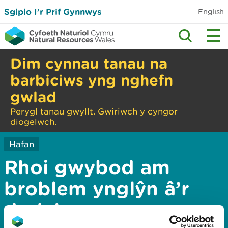
Sgipio I’r Prif Gynnwys
English
Dim cynnau tanau na
barbiciws yng nghefn
gwlad
Perygl tanau gwyllt. Gwiriwch y cyngor
diogelwch.
Hafan
Rhoi gwybod am
broblem ynglŷn â’r
dudalen