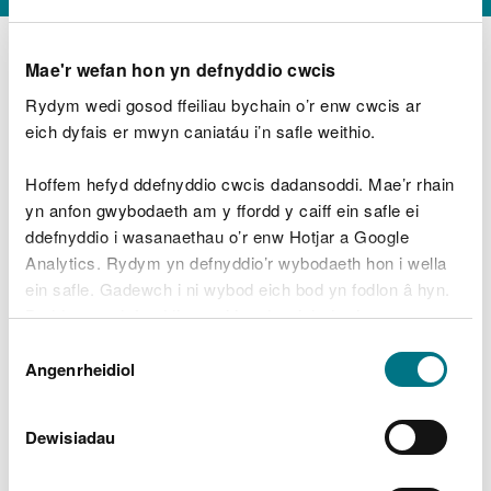
Mae'r wefan hon yn defnyddio cwcis
Rydym wedi gosod ffeiliau bychain o’r enw cwcis ar
D
y
eich dyfais er mwyn caniatáu i’n safle weithio.
Beth oeddech chi’n wneud?
w
e
Hoffem hefyd ddefnyddio cwcis dadansoddi. Mae’r rhain
d
yn anfon gwybodaeth am y ffordd y caiff ein safle ei
w
Peidiwch â chynnwys gwybodaeth bersonol neu
ddefnyddio i wasanaethau o’r enw Hotjar a Google
c
ariannol
h
Analytics. Rydym yn defnyddio’r wybodaeth hon i wella
w
ein safle. Gadewch i ni wybod eich bod yn fodlon â hyn.
r
Byddwn yn defnyddio cwci i gadw eich dewis.
t
Beth oedd yn mynd o’i le?
Dewis
h
Gellir
darllen mwy am ein cwcis
cyn i chi ddewis.
Angenrheidiol
y
Caniatâd
m
a
m
Dewisiadau
e
i