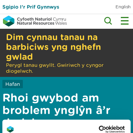
Sgipio I’r Prif Gynnwys
English
Dim cynnau tanau na
barbiciws yng nghefn
gwlad
Perygl tanau gwyllt. Gwiriwch y cyngor
diogelwch.
Hafan
Rhoi gwybod am
broblem ynglŷn â’r
dudalen