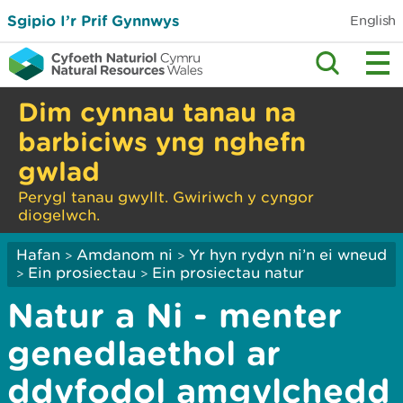
Sgipio I’r Prif Gynnwys
English
Dim cynnau tanau na
barbiciws yng nghefn
gwlad
Perygl tanau gwyllt. Gwiriwch y cyngor
diogelwch.
Hafan
Amdanom ni
Yr hyn rydyn ni’n ei wneud
>
>
Ein prosiectau
Ein prosiectau natur
>
>
Natur a Ni - menter
genedlaethol ar
ddyfodol amgylchedd