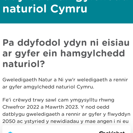
naturiol Cymru
Pa ddyfodol ydyn ni eisiau
ar gyfer ein hamgylchedd
naturiol?
Gweledigaeth Natur a Ni yw'r weledigaeth a rennir
ar gyfer amgylchedd naturiol Cymru.
Fe'i crëwyd trwy sawl cam ymgysylltu rhwng
Chwefror 2022 a Mawrth 2023. Y nod oedd
datblygu gweledigaeth a rennir ar gyfer y flwyddyn
2050 ac ystyried y newidiadau y mae angen i ni eu
gwneud yn arwain at 2030 a 2050, fel unigolion ac