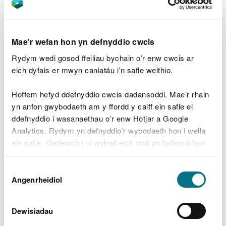
fel gwlad, i fynd i'r afael â'r argyfyngau natur a'r
hinsawdd.
Casglwyd safbwyntiau gan filoedd o bobl ledled
Mae'r wefan hon yn defnyddio cwcis
Cymru fel rhan o sgwrs genedlaethol. Yna fe
Rydym wedi gosod ffeiliau bychain o’r enw cwcis ar
wnaethom ofyn i Gynulliad Dinasyddion ystyried y
eich dyfais er mwyn caniatáu i’n safle weithio.
safbwyntiau hynny, a chreu'r Weledigaeth a rennir.
Hoffem hefyd ddefnyddio cwcis dadansoddi. Mae’r rhain
Ewch i
www.naturani.cymru
i ddarllen y
yn anfon gwybodaeth am y ffordd y caiff ein safle ei
weledigaeth a rennir ar gyfer yr amgylchedd ac i
ddefnyddio i wasanaethau o’r enw Hotjar a Google
gael rhagor o wybodaeth am y rhaglen.
Analytics. Rydym yn defnyddio’r wybodaeth hon i wella
Canfyddiadau'r sgwrs
ein safle. Gadewch i ni wybod eich bod yn fodlon â hyn.
Byddwn yn defnyddio cwci i gadw eich dewis.
genedlaethol
Dewis
Gellir
darllen mwy am ein cwcis
cyn i chi ddewis.
Angenrheidiol
Caniatâd
Digwyddodd cam cyntaf Natur a Ni yng ngwanwyn
2022 ac fe'i cynhaliwyd ar-lein. Cynhaliwyd yr ail
Dewisiadau
gam dros yr haf a dechrau'r Hydref. Yng ngwanwyn