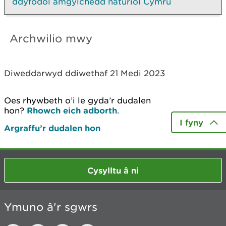
ddyfodol amgylchedd naturiol Cymru
Archwilio mwy
Diweddarwyd ddiwethaf 21 Medi 2023
Oes rhywbeth o’i le gyda’r dudalen
hon?
Rhowch eich adborth
.
I fyny
Argraffu’r dudalen hon
Cysylltu â ni
Ymuno â'r sgwrs