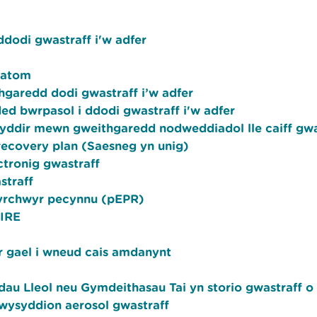
ddodi gwastraff i'w adfer
f atom
thgaredd dodi gwastraff i’w adfer
ded bwrpasol i ddodi gwastraff i'w adfer
nyddir mewn gweithgaredd nodweddiadol lle caiff gwas
recovery plan (Saesneg yn unig)
ctronig gwastraff
straff
hyrchwyr pecynnu (pEPR)
AIRE
r gael i wneud cais amdanynt
u Lleol neu Gymdeithasau Tai yn storio gwastraff o 
nwysyddion aerosol gwastraff