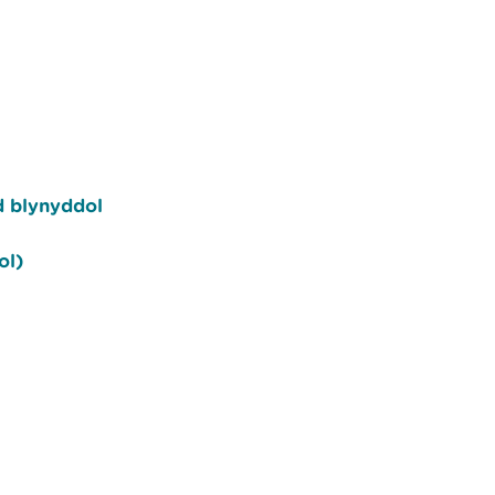
d blynyddol
ol)