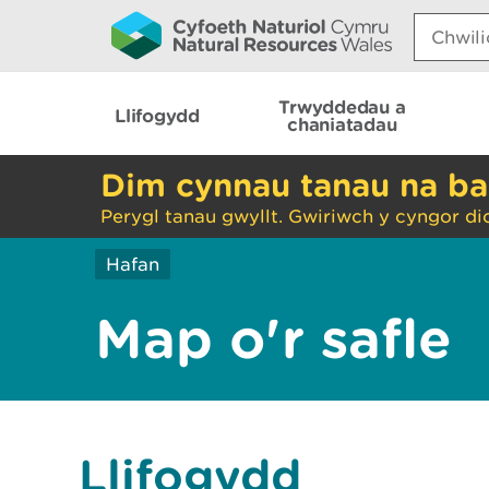
Search:
Trwyddedau a
Llifogydd
chaniatadau
Dim cynnau tanau na ba
Perygl tanau gwyllt. Gwiriwch y cyngor di
Hafan
Map o'r safle
Llifogydd