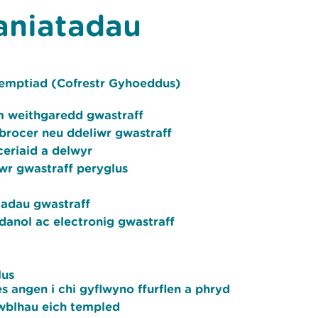
aniatadau
semptiad (Cofrestr Gyhoeddus)
m weithgaredd gwastraff
brocer neu ddeliwr gwastraff
ceriaid a delwyr
wr gwastraff peryglus
iadau gwastraff
ydanol ac electronig gwastraff
lus
s angen i chi gyflwyno ffurflen a phryd
 gwblhau eich templed