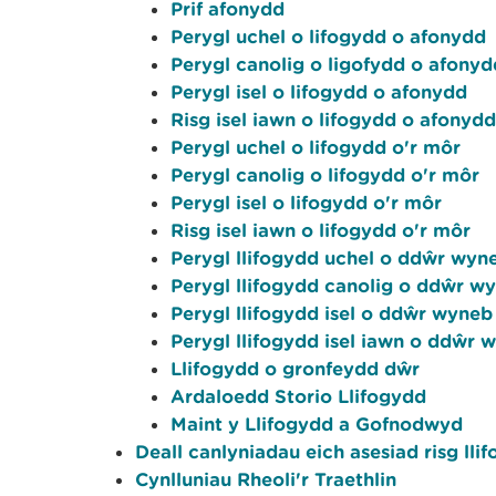
Prif afonydd
Perygl uchel o lifogydd o afonydd
Perygl canolig o ligofydd o afonyd
Perygl isel o lifogydd o afonydd
Risg isel iawn o lifogydd o afonydd
Perygl uchel o lifogydd o'r môr
Perygl canolig o lifogydd o'r môr
Perygl isel o lifogydd o'r môr
Risg isel iawn o lifogydd o'r môr
Perygl llifogydd uchel o ddŵr wyn
Perygl llifogydd canolig o ddŵr w
Perygl llifogydd isel o ddŵr wyneb
Perygl llifogydd isel iawn o ddŵr 
Llifogydd o gronfeydd dŵr
Ardaloedd Storio Llifogydd
Maint y Llifogydd a Gofnodwyd
Deall canlyniadau eich asesiad risg lli
Cynlluniau Rheoli'r Traethlin