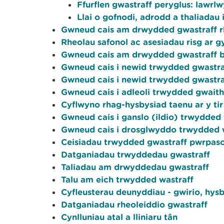
Ffurflen gwastraff peryglus: lawrl
Llai o gofnodi, adrodd a thaliadau
Gwneud cais am drwydded gwastraff r
Rheolau safonol ac asesiadau risg ar g
Gwneud cais am drwydded gwastraff 
Gwneud cais i newid trwydded gwastra
Gwneud cais i newid trwydded gwastra
Gwneud cais i adleoli trwydded gwait
Cyflwyno rhag-hysbysiad taenu ar y tir
Gwneud cais i ganslo (ildio) trwydded 
Gwneud cais i drosglwyddo trwydded w
Ceisiadau trwydded gwastraff pwrpaso
Datganiadau trwyddedau gwastraff
Taliadau am drwyddedau gwastraff
Talu am eich trwydded wastraff
Cyfleusterau deunyddiau - gwirio, hys
Datganiadau rheoleiddio gwastraff
Cynlluniau atal a lliniaru tân