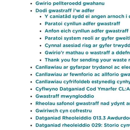
Gwirio pellteroedd gwahanu
Dodi gwastraff i'w adfer
Y caniatâd sydd ei angen arnoch i 
Paratoi cynllun adfer gwastraff
Anfon eich cynllun adfer gwastraf
Paratoi system reoli ar gyfer gwei
Cynnal asesiad risg ar gyfer trwyd
Gwirio’r mathau o wastraff a ddef
Thank you for sending your waste 
Canllawiau ar gyfarpar trydanol ac ele
Canllawiau ar fewnforio ac allforio gwa
Canllawiau cyfrifoldeb estynedig cyn
Cyflwyno Datganiad Cod Ymarfer CL:
Gwastraff mwyngloddio
Rheolau safonol gwastraff nad ydynt a
Gwiriwch cyn cofrestru
Datganiad Rheoleiddio 013.3 Awdurdoda
Datganiad rheoleiddio 029: Storio cy