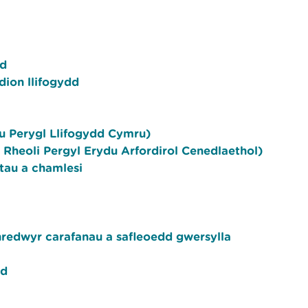
dd
ion llifogydd
su Perygl Llifogydd Cymru)
 Rheoli Pergyl Erydu Arfordirol Cenedlaethol)
rtau a chamlesi
hredwyr carafanau a safleoedd gwersylla
dd