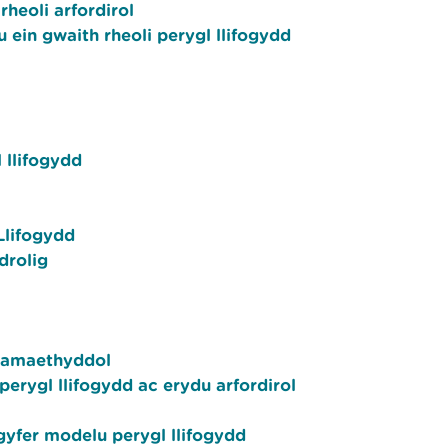
rheoli arfordirol
u ein gwaith rheoli perygl llifogydd
 llifogydd
Llifogydd
drolig
ir amaethyddol
rygl llifogydd ac erydu arfordirol
gyfer modelu perygl llifogydd