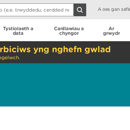
A oes gan saf
Tystiolaeth a
Canllawiau a
Ar
data
chyngor
grwydr
rbiciws yng nghefn gwlad
ogelwch.