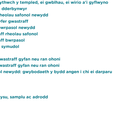
wythwch y templed, ei gwblhau, ei wirio a'i gyflwyno
 i dderbynwyr
heolau safonol newydd
yfer gwastraff
bwrpasol newydd
ff rheolau safonol
ff bwrpasol
h symudol
wastraff gyfan neu ran ohoni
astraff gyfan neu ran ohoni
l newydd: gwybodaeth y bydd angen i chi ei darparu
bysu, samplu ac adrodd