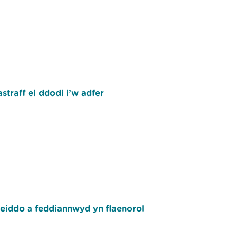
traff ei ddodi i’w adfer
eiddo a feddiannwyd yn flaenorol