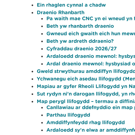
Ein rhaglen cynnal a chadw
Draenio Rhanbarth
Pa waith mae CNC yn ei wneud yn f
Beth yw rhanbarth draenio
Gwneud eich gwaith eich hun mewn
Beth yw ardreth ddraenio?
Cyfraddau draenio 2026/27
Ardaloedd draenio mewnol: hysbysi
Ardal draenio mewnol: hysbysiad o
Gweld strwythurau amddiffyn llifogydd
Ychwanegu eich asedau llifogydd (Me
Mapiau ar gyfer Rheoli Llifogydd yn Na
Sut rydyn ni’n darogan llifogydd, yn rh
Map perygl llifogydd – termau a diffin
Canllawiau ar ddefnyddio ein map 
Parthau llifogydd
Amddiffynfeydd rhag llifogydd
Ardaloedd sy'n elwa ar amddiffynf