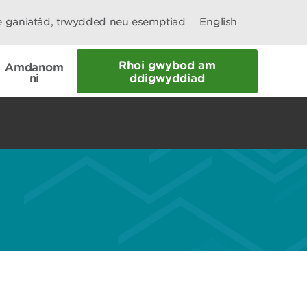
le ganiatâd, trwydded neu esemptiad
English
Rhoi gwybod am
Amdanom
ni
ddigwyddiad