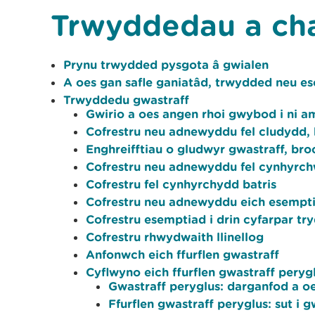
Trwyddedau a ch
Prynu trwydded pysgota â gwialen
A oes gan safle ganiatâd, trwydded neu e
Trwyddedu gwastraff
Gwirio a oes angen rhoi gwybod i ni a
Cofrestru neu adnewyddu fel cludydd, 
Enghreifftiau o gludwyr gwastraff, bro
Cofrestru neu adnewyddu fel cynhyrch
Cofrestru fel cynhyrchydd batris
Cofrestru neu adnewyddu eich esempt
Cofrestru esemptiad i drin cyfarpar tr
Cofrestru rhwydwaith llinellog
Anfonwch eich ffurflen gwastraff
Cyflwyno eich ffurflen gwastraff peryg
Gwastraff peryglus: darganfod a oe
Ffurflen gwastraff peryglus: sut i