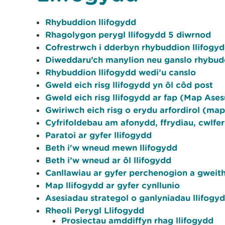
Rhybuddion llifogydd
Rhagolygon perygl llifogydd 5 diwrnod
Cofrestrwch i dderbyn rhybuddion llifogy
Diweddaru’ch manylion neu ganslo rhybudd
Rhybuddion llifogydd wedi’u canslo
Gweld eich risg llifogydd yn ôl côd post
Gweld eich risg llifogydd ar fap (Map Ase
Gwiriwch eich risg o erydu arfordirol (map
Cyfrifoldebau am afonydd, ffrydiau, cwlfe
Paratoi ar gyfer llifogydd
Beth i'w wneud mewn llifogydd
Beth i’w wneud ar ôl llifogydd
Canllawiau ar gyfer perchenogion a gweit
Map llifogydd ar gyfer cynllunio
Asesiadau strategol o ganlyniadau llifogy
Rheoli Perygl Llifogydd
Prosiectau amddiffyn rhag llifogydd