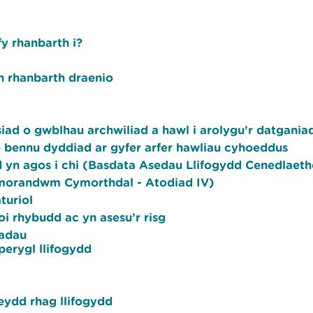
y rhanbarth i?
 rhanbarth draenio
ad o gwblhau archwiliad a hawl i arolygu’r datgania
 bennu dyddiad ar gyfer arfer hawliau cyhoeddus
 yn agos i chi (Basdata Asedau Llifogydd Cenedlaeth
morandwm Cymorthdal - Atodiad IV)
turiol
oi rhybudd ac yn asesu’r risg
iadau
perygl llifogydd
eydd rhag llifogydd