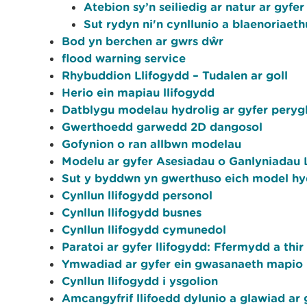
Atebion sy’n seiliedig ar natur ar gyfer 
Sut rydyn ni'n cynllunio a blaenoriaeth
Bod yn berchen ar gwrs dŵr
flood warning service
Rhybuddion Llifogydd – Tudalen ar goll
Herio ein mapiau llifogydd
Datblygu modelau hydrolig ar gyfer perygl
Gwerthoedd garwedd 2D dangosol
Gofynion o ran allbwn modelau
Modelu ar gyfer Asesiadau o Ganlyniadau 
Sut y byddwn yn gwerthuso eich model hy
Cynllun llifogydd personol
Cynllun llifogydd busnes
Cynllun llifogydd cymunedol
Paratoi ar gyfer llifogydd: Ffermydd a th
Ymwadiad ar gyfer ein gwasanaeth mapio pe
Cynllun llifogydd i ysgolion
Amcangyfrif llifoedd dylunio a glawiad ar 