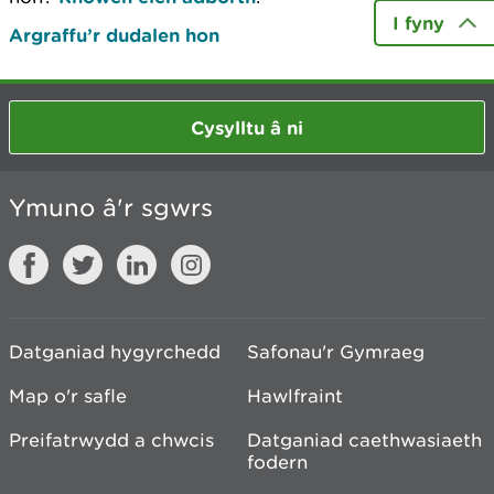
I fyny
Argraffu’r dudalen hon
Cysylltu â ni
Ymuno â'r sgwrs
Datganiad hygyrchedd
Safonau'r Gymraeg
Map o'r safle
Hawlfraint
Preifatrwydd a chwcis
Datganiad caethwasiaeth
fodern