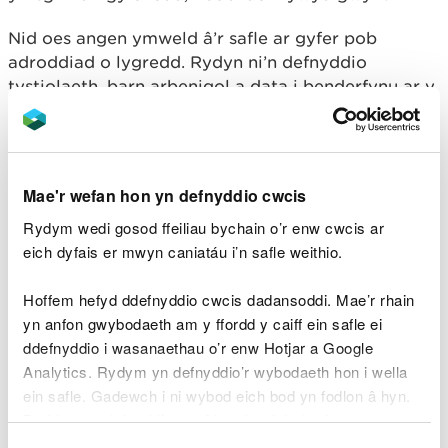
Nid oes angen ymweld â’r safle ar gyfer pob
adroddiad o lygredd. Rydyn ni’n defnyddio
tystiolaeth, barn arbenigol a data i benderfynu ar y
ffordd orau o ymateb.
Nid ydym yn darparu adborth unigol ar bob
adroddiad digwyddiad ond mae pob adroddiad a
Mae'r wefan hon yn defnyddio cwcis
dderbyniwn yn cael ei asesu'n arbenigol.
Rydym wedi gosod ffeiliau bychain o’r enw cwcis ar
Efallai y byddwn yn cysylltu â chi’n uniongyrchol i
eich dyfais er mwyn caniatáu i’n safle weithio.
gael rhagor o wybodaeth.
Hoffem hefyd ddefnyddio cwcis dadansoddi. Mae’r rhain
yn anfon gwybodaeth am y ffordd y caiff ein safle ei
ddefnyddio i wasanaethau o’r enw Hotjar a Google
Digwyddiadau i’w
Analytics. Rydym yn defnyddio’r wybodaeth hon i wella
hadrodd i’ch awdurdod
ein safle. Gadewch i ni wybod eich bod yn fodlon â hyn.
Byddwn yn defnyddio cwci i gadw eich dewis.
lleol