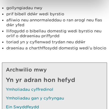
gollyngiadau nwy
prif bibell ddŵr wedi byrstio
afliwio neu annormaleddau o ran arogl neu flas
dŵr yfed
llifogydd o bibellau domestig wedi byrstio neu
orlif o ddraeniau priffyrdd
toriad yn y cyflenwad trydan neu ddŵr
draeniau a charthffosydd domestig wedi’u blocio
Archwilio mwy
Yn yr adran hon hefyd
Ymholiadau cyffredinol
Ymholiadau gan y cyfryngau
Ein Swyddfeydd