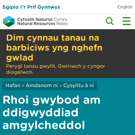
Sgipio I’r Prif Gynnwys
English
Dim cynnau tanau na
barbiciws yng nghefn
gwlad
Perygl tanau gwyllt. Gwiriwch y cyngor
diogelwch.
Hafan
Amdanom ni
Cysylltu â ni
>
>
Rhoi gwybod am
ddigwyddiad
amgylcheddol