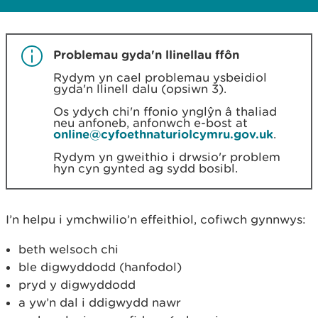
Problemau gyda'n llinellau ffôn
Rydym yn cael problemau ysbeidiol
gyda'n llinell dalu (opsiwn 3).
Os ydych chi'n ffonio ynglŷn â thaliad
neu anfoneb, anfonwch e-bost at
online@cyfoethnaturiolcymru.gov.uk
.
Rydym yn gweithio i drwsio'r problem
hyn cyn gynted ag sydd bosibl.
I’n helpu i ymchwilio’n effeithiol, cofiwch gynnwys:
beth welsoch chi
ble digwyddodd (hanfodol)
pryd y digwyddodd
a yw’n dal i ddigwydd nawr