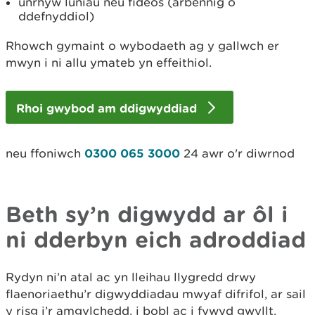
unrhyw luniau neu fideos (arbennig o
ddefnyddiol)
Rhowch gymaint o wybodaeth ag y gallwch er
mwyn i ni allu ymateb yn effeithiol.
Rhoi gwybod am ddigwyddiad
neu ffoniwch
0300 065 3000
24 awr o'r diwrnod
Beth sy’n digwydd ar ôl i
ni dderbyn eich adroddiad
Rydyn ni’n atal ac yn lleihau llygredd drwy
flaenoriaethu’r digwyddiadau mwyaf difrifol, ar sail
y risg i’r amgylchedd, i bobl ac i fywyd gwyllt.