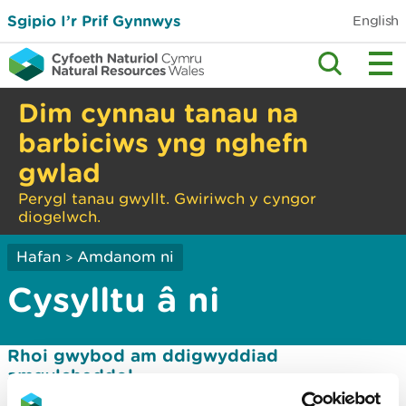
Sgipio I’r Prif Gynnwys
English
Dim cynnau tanau na
barbiciws yng nghefn
gwlad
Perygl tanau gwyllt. Gwiriwch y cyngor
diogelwch.
Hafan
Amdanom ni
>
Cysylltu â ni
Rhoi gwybod am ddigwyddiad
amgylcheddol