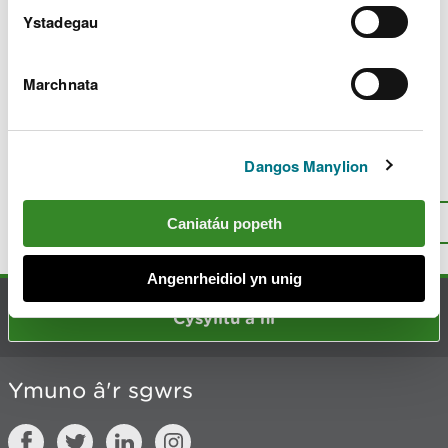
Rhyddid Gwybodaeth
Ystadegau
Gwneud cais am yr wybodaeth sydd
gennym amdanoch chi
Marchnata
Cynllun cyhoeddi
Dangos Manylion
Oes rhywbeth o’i le gyda’r dudalen
hon?
Rhowch eich adborth
.
I fyny
Caniatáu popeth
Argraffu’r dudalen hon
Angenrheidiol yn unig
Cysylltu â ni
Ymuno â'r sgwrs