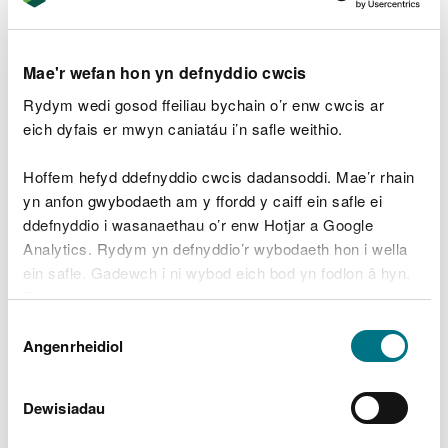
Ymholiadau cyffredinol
Ymholiadau gan y cyfryngau
Mae'r wefan hon yn defnyddio cwcis
Ein Swyddfeydd
Rydym wedi gosod ffeiliau bychain o’r enw cwcis ar
Adborth a chwynion
eich dyfais er mwyn caniatáu i’n safle weithio.
Cwynion a chanmoliaeth
Hoffem hefyd ddefnyddio cwcis dadansoddi. Mae’r rhain
yn anfon gwybodaeth am y ffordd y caiff ein safle ei
Codi pryder difrifol er budd y cyhoedd
ddefnyddio i wasanaethau o’r enw Hotjar a Google
Cymeradwyo aelod o staff neu dîm
Analytics. Rydym yn defnyddio’r wybodaeth hon i wella
ein safle. Gadewch i ni wybod eich bod yn fodlon â hyn.
Polisi Cyfryngau Cymdeithasol
Byddwn yn defnyddio cwci i gadw eich dewis.
Dewis
Gwneud cais am
Gellir
darllen mwy am ein cwcis
cyn i chi ddewis.
Angenrheidiol
Caniatâd
wybodaeth
Dewisiadau
Gwneud cais am ddata