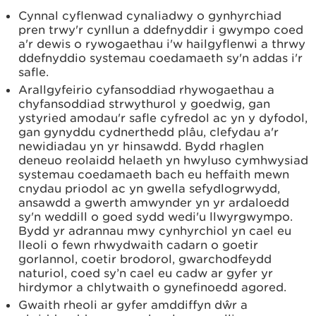
Cynnal cyflenwad cynaliadwy o gynhyrchiad
pren trwy'r cynllun a ddefnyddir i gwympo coed
a'r dewis o rywogaethau i'w hailgyflenwi a thrwy
ddefnyddio systemau coedamaeth sy'n addas i'r
safle.
Arallgyfeirio cyfansoddiad rhywogaethau a
chyfansoddiad strwythurol y goedwig, gan
ystyried amodau'r safle cyfredol ac yn y dyfodol,
gan gynyddu cydnerthedd plâu, clefydau a'r
newidiadau yn yr hinsawdd. Bydd rhaglen
deneuo reolaidd helaeth yn hwyluso cymhwysiad
systemau coedamaeth bach eu heffaith mewn
cnydau priodol ac yn gwella sefydlogrwydd,
ansawdd a gwerth amwynder yn yr ardaloedd
sy'n weddill o goed sydd wedi'u llwyrgwympo.
Bydd yr adrannau mwy cynhyrchiol yn cael eu
lleoli o fewn rhwydwaith cadarn o goetir
gorlannol, coetir brodorol, gwarchodfeydd
naturiol, coed sy’n cael eu cadw ar gyfer yr
hirdymor a chlytwaith o gynefinoedd agored.
Gwaith rheoli ar gyfer amddiffyn dŵr a