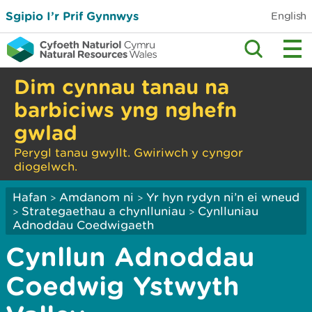
Sgipio I’r Prif Gynnwys
English
Dim cynnau tanau na
barbiciws yng nghefn
gwlad
Perygl tanau gwyllt. Gwiriwch y cyngor
diogelwch.
Hafan
Amdanom ni
Yr hyn rydyn ni’n ei wneud
>
>
Strategaethau a chynlluniau
Cynlluniau
>
>
Adnoddau Coedwigaeth
Cynllun Adnoddau
Coedwig Ystwyth