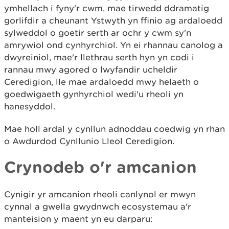
ymhellach i fyny'r cwm, mae tirwedd ddramatig
gorlifdir a cheunant Ystwyth yn ffinio ag ardaloedd
sylweddol o goetir serth ar ochr y cwm sy'n
amrywiol ond cynhyrchiol. Yn ei rhannau canolog a
dwyreiniol, mae'r llethrau serth hyn yn codi i
rannau mwy agored o lwyfandir ucheldir
Ceredigion, lle mae ardaloedd mwy helaeth o
goedwigaeth gynhyrchiol wedi'u rheoli yn
hanesyddol.
Mae holl ardal y cynllun adnoddau coedwig yn rhan
o Awdurdod Cynllunio Lleol Ceredigion.
Crynodeb o'r amcanion
Cynigir yr amcanion rheoli canlynol er mwyn
cynnal a gwella gwydnwch ecosystemau a'r
manteision y maent yn eu darparu: