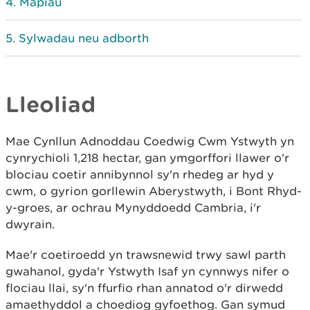
Mapiau
Sylwadau neu adborth
Lleoliad
Mae Cynllun Adnoddau Coedwig Cwm Ystwyth yn
cynrychioli 1,218 hectar, gan ymgorffori llawer o'r
blociau coetir annibynnol sy'n rhedeg ar hyd y
cwm, o gyrion gorllewin Aberystwyth, i Bont Rhyd-
y-groes, ar ochrau Mynyddoedd Cambria, i'r
dwyrain.
Mae'r coetiroedd yn trawsnewid trwy sawl parth
gwahanol, gyda'r Ystwyth Isaf yn cynnwys nifer o
flociau llai, sy'n ffurfio rhan annatod o'r dirwedd
amaethyddol a choediog gyfoethog. Gan symud