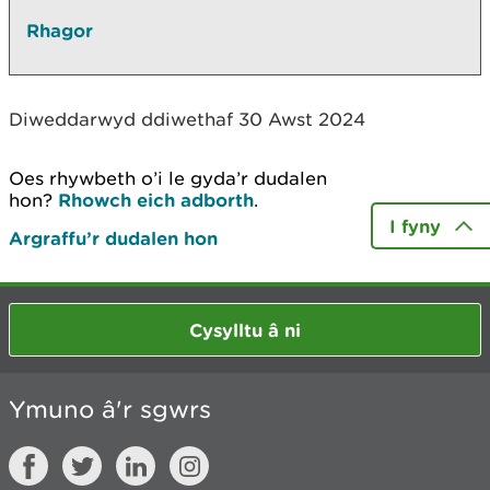
Rhagor
Diweddarwyd ddiwethaf 30 Awst 2024
Oes rhywbeth o’i le gyda’r dudalen
hon?
Rhowch eich adborth
.
I fyny
Argraffu’r dudalen hon
Cysylltu â ni
Ymuno â'r sgwrs