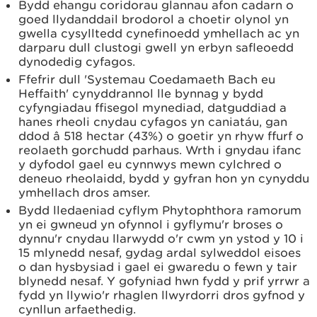
Bydd ehangu coridorau glannau afon cadarn o
goed llydanddail brodorol a choetir olynol yn
gwella cysylltedd cynefinoedd ymhellach ac yn
darparu dull clustogi gwell yn erbyn safleoedd
dynodedig cyfagos.
Ffefrir dull 'Systemau Coedamaeth Bach eu
Heffaith' cynyddrannol lle bynnag y bydd
cyfyngiadau ffisegol mynediad, datguddiad a
hanes rheoli cnydau cyfagos yn caniatáu, gan
ddod â 518 hectar (43%) o goetir yn rhyw ffurf o
reolaeth gorchudd parhaus. Wrth i gnydau ifanc
y dyfodol gael eu cynnwys mewn cylchred o
deneuo rheolaidd, bydd y gyfran hon yn cynyddu
ymhellach dros amser.
Bydd lledaeniad cyflym Phytophthora ramorum
yn ei gwneud yn ofynnol i gyflymu'r broses o
dynnu'r cnydau llarwydd o'r cwm yn ystod y 10 i
15 mlynedd nesaf, gydag ardal sylweddol eisoes
o dan hysbysiad i gael ei gwaredu o fewn y tair
blynedd nesaf. Y gofyniad hwn fydd y prif yrrwr a
fydd yn llywio'r rhaglen llwyrdorri dros gyfnod y
cynllun arfaethedig.