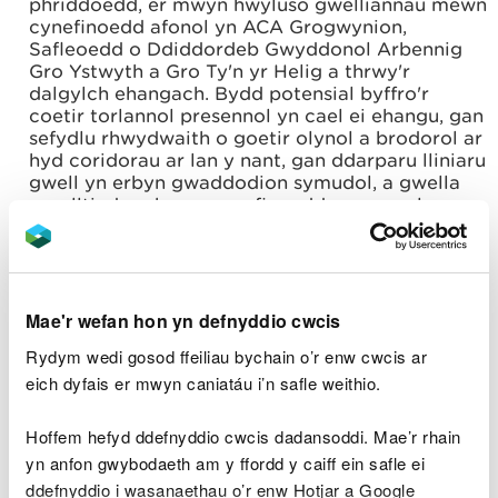
phriddoedd, er mwyn hwyluso gwelliannau mewn
cynefinoedd afonol yn ACA Grogwynion,
Safleoedd o Ddiddordeb Gwyddonol Arbennig
Gro Ystwyth a Gro Ty'n yr Helig a thrwy'r
dalgylch ehangach. Bydd potensial byffro'r
coetir torlannol presennol yn cael ei ehangu, gan
sefydlu rhwydwaith o goetir olynol a brodorol ar
hyd coridorau ar lan y nant, gan ddarparu lliniaru
gwell yn erbyn gwaddodion symudol, a gwella
cysylltiadau rhwng cynefinoedd presennol.
Cynnal a gwella cynefinoedd â blaenoriaeth ac
amddiffyn rhywogaethau a warchodir, a
chanolbwyntio ar adferiad rhannol o
Blanhigfeydd ar Safleoedd Coetir Hynafol, gan
Mae'r wefan hon yn defnyddio cwcis
wella cysylltedd cynefinoedd a rheolaeth
rywogaethau estron goresgynnol. Cynhelir
Rydym wedi gosod ffeiliau bychain o’r enw cwcis ar
cysylltiadau ar hyd parthau torlannol, ffyrdd
eich dyfais er mwyn caniatáu i’n safle weithio.
coedwig, hawliau tramwy cyhoeddus a llwybrau
mynediad eraill, trwy reoli ymylon, tir agored a
choridorau coetir brodorol yn briodol. Bydd
Hoffem hefyd ddefnyddio cwcis dadansoddi. Mae’r rhain
rhywogaethau allweddol a warchodir gan Ewrop
yn anfon gwybodaeth am y ffordd y caiff ein safle ei
a gofnodwyd yn y cyffiniau yn elwa ar y gwaith
ddefnyddio i wasanaethau o’r enw Hotjar a Google