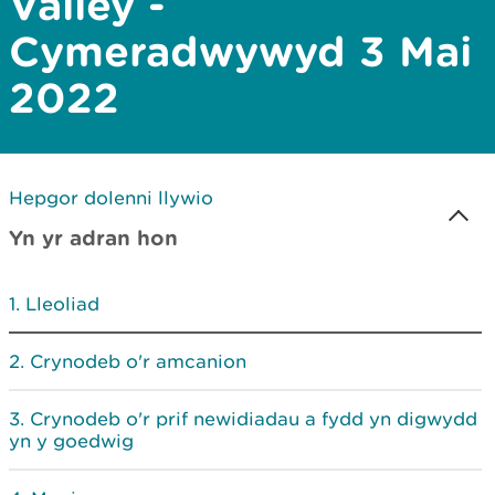
Valley -
Cymeradwywyd 3 Mai
2022
Hepgor dolenni llywio
Yn yr adran hon
Lleoliad
Crynodeb o'r amcanion
Crynodeb o'r prif newidiadau a fydd yn digwydd
yn y goedwig