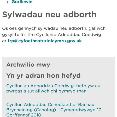
Gorllewin
Sylwadau neu adborth
Os oes gennych sylwadau neu adborth, gallwch
gysylltu â’r tîm Cynllunio Adnoddau Coedwig
ar
frp@cyfoethnaturiolcymru.gov.uk
.
Archwilio mwy
Yn yr adran hon hefyd
Cynlluniau Adnoddau Coedwig: beth yw eu
pwrpas a sut allwch chi gymryd rhan
Cynllun Adnoddau Cenedlaethol Bannau
Brycheiniog (Canolog) - Cymeradwywyd 10
Gorffennaf 2018