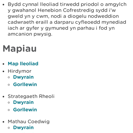
Bydd cynnal lleoliad tirwedd priodol o amgylch
y gwahanol Henebion Cofrestredig sydd i'w
gweld yn y cwm, nodi a diogelu nodweddion
cadwraeth eraill a darparu cyfleoedd mynediad
iach ar gyfer y gymuned yn parhau i fod yn
amcanion pwysig.
Mapiau
Map lleoliad
Hirdymor
Dwyrain
Gorllewin
Strategaeth Rheoli
Dwyrain
Gorllewin
Mathau Coedwig
Dwyrain