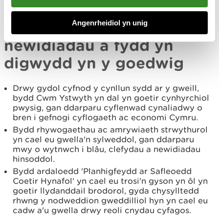
ailstocio llennyrch.
Angenrheidiol yn unig
Crynodeb o'r prif
newidiadau a fydd yn
digwydd yn y goedwig
Drwy gydol cyfnod y cynllun sydd ar y gweill,
bydd Cwm Ystwyth yn dal yn goetir cynhyrchiol
pwysig, gan ddarparu cyflenwad cynaliadwy o
bren i gefnogi cyflogaeth ac economi Cymru.
Bydd rhywogaethau ac amrywiaeth strwythurol
yn cael eu gwella'n sylweddol, gan ddarparu
mwy o wytnwch i blâu, clefydau a newidiadau
hinsoddol.
Bydd ardaloedd 'Planhigfeydd ar Safleoedd
Coetir Hynafol' yn cael eu trosi'n gyson yn ôl yn
goetir llydanddail brodorol, gyda chysylltedd
rhwng y nodweddion gweddilliol hyn yn cael eu
cadw a'u gwella drwy reoli cnydau cyfagos.