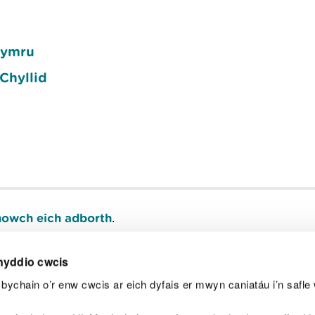
hymru
Chyllid
owch eich adborth
.
nyddio cwcis
bychain o’r enw cwcis ar eich dyfais er mwyn caniatáu i’n safle 
Y