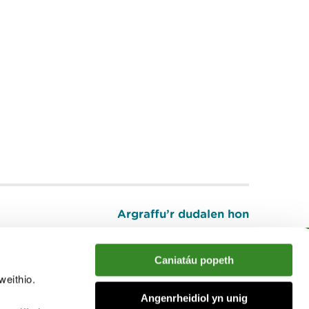
Argraffu’r dudalen hon
I fyny
Caniatáu popeth
weithio.
muno â'r sgwrs
Angenrheidiol yn unig