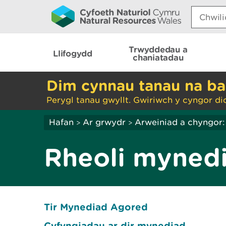
Search:
Trwyddedau a
Llifogydd
chaniatadau
Dim cynnau tanau na ba
Perygl tanau gwyllt. Gwiriwch y cyngor di
Hafan
Ar grwydr
Arweiniad a chyngor:
>
>
Rheoli myned
Tir Mynediad Agored
Cyfyngiadau ar dir mynediad