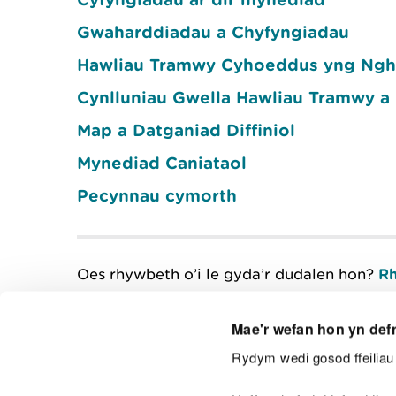
Gwaharddiadau a Chyfyngiadau
Hawliau Tramwy Cyhoeddus yng Ng
Cynlluniau Gwella Hawliau Tramwy a 
Map a Datganiad Diffiniol
Mynediad Caniataol
Pecynnau cymorth
Oes rhywbeth o’i le gyda’r dudalen hon?
Rh
Mae'r wefan hon yn def
Rydym wedi gosod ffeiliau 
Cysylltu â ni