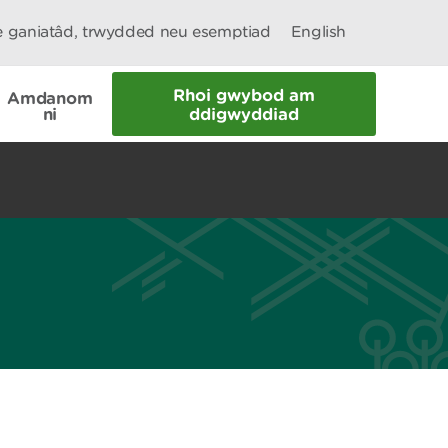
le ganiatâd, trwydded neu esemptiad
English
Rhoi gwybod am
Amdanom
ni
ddigwyddiad