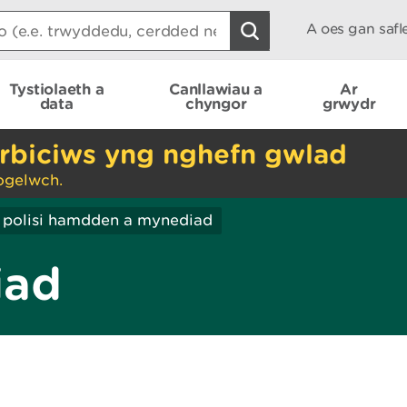
A oes gan saf
Tystiolaeth a
Canllawiau a
Ar
data
chyngor
grwydr
rbiciws yng nghefn gwlad
ogelwch.
 polisi hamdden a mynediad
iad