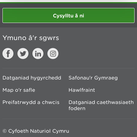
Cysylltu â ni
Ymuno â'r sgwrs
Datganiad hygyrchedd
Safonau'r Gymraeg
Map o'r safle
Hawlfraint
Preifatrwydd a chwcis
Datganiad caethwasiaeth
fodern
© Cyfoeth Naturiol Cymru