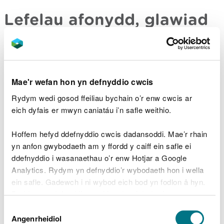
Lefelau afonydd, glawiad
a data môr
Chwiliwch lefelau afonydd, glawiad a data môr
Mae'r wefan hon yn defnyddio cwcis
Rydym wedi gosod ffeiliau bychain o’r enw cwcis ar
Gallwch hefyd ffonio Floodline 0345 988 1188 - ar
eich dyfais er mwyn caniatáu i’n safle weithio.
gael 24 awr.
Hoffem hefyd ddefnyddio cwcis dadansoddi. Mae’r rhain
Gallwch hefyd siecio:
yn anfon gwybodaeth am y ffordd y caiff ein safle ei
ddefnyddio i wasanaethau o’r enw Hotjar a Google
rhybuddion llifogydd ar gyfer afonydd a
moroedd yn eich ardal
Analytics. Rydym yn defnyddio’r wybodaeth hon i wella
ein safle. Gadewch i ni wybod eich bod yn fodlon â hyn.
rhagolwg llifogydd Cymru dros y pum diwrnod
nesaf
Byddwn yn defnyddio cwci i gadw eich dewis.
Traffig Cymru
ar gyfer cau'r heolydd oherwydd
Dewis
llifogydd
Gellir
darllen mwy am ein cwcis
cyn i chi ddewis.
Angenrheidiol
Caniatâd