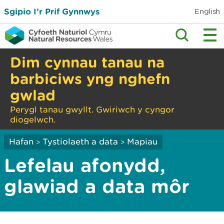
Sgipio I’r Prif Gynnwys
English
Dim cynnau tanau na
barbiciws yng nghefn
gwlad
Perygl tanau gwyllt. Gwiriwch y cyngor
diogelwch.
Hafan
Tystiolaeth a data
Mapiau
>
>
Lefelau afonydd,
glawiad a data môr