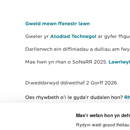
Gweld mewn ffenestr lawn
Gweler yr
Atodiad Technegol
ar gyfer ffig
Darllenwch ein diffiniadau a dulliau am f
Mae hwn yn rhan o SoNaRR 2025.
Lawrlwyt
Diweddarwyd ddiwethaf 2 Gorff 2026
Oes rhywbeth o’i le gyda’r dudalen hon?
Rh
Mae'r wefan hon yn def
Rydym wedi gosod ffeiliau 