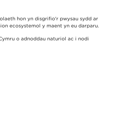
laeth hon yn disgrifio'r pwysau sydd ar
sion ecosystemol y maent yn eu darparu.
 Cymru o adnoddau naturiol ac i nodi