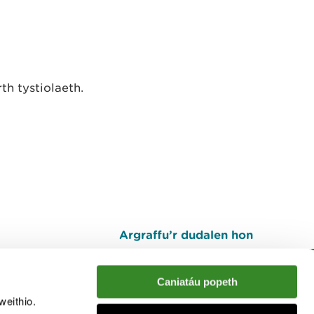
h tystiolaeth.
Argraffu’r dudalen hon
I fyny
Caniatáu popeth
weithio.