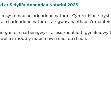
d ar Sefyllfa Adnoddau Naturiol 2025
ecosystemau ac adnoddau naturiol Cymru. Mae'r dystio
a'n hadnoddau naturiol, a'r gwasanaethau a'r mantei
dio gan ein harbenigwyr i asesu rheolaeth gynaliadwy
 wella’r modd y maen nhw’n cael eu rheoli.