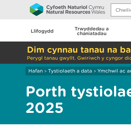
Search:
Trwyddedau a
Llifogydd
chaniatadau
Dim cynnau tanau na ba
Perygl tanau gwyllt. Gwiriwch y cyngor di
Hafan
Tystiolaeth a data
Ymchwil ac a
>
>
Porth tystiol
2025