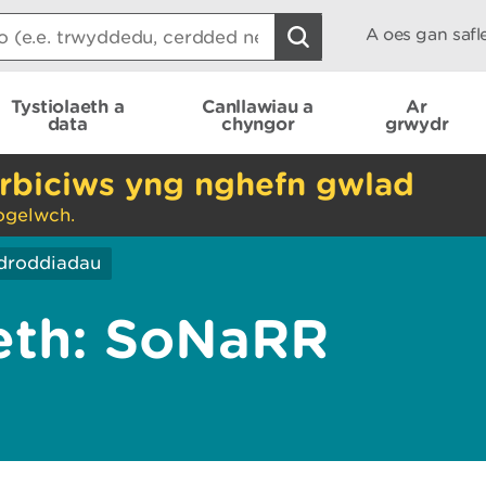
A oes gan saf
Tystiolaeth a
Canllawiau a
Ar
data
chyngor
grwydr
rbiciws yng nghefn gwlad
ogelwch.
droddiadau
aeth: SoNaRR