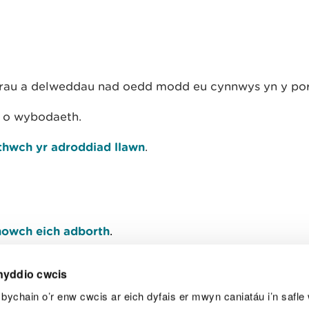
urau a delweddau nad oedd modd eu cynnwys yn y port
wy o wybodaeth.
hwch yr adroddiad llawn
.
owch eich adborth
.
nyddio cwcis
bychain o’r enw cwcis ar eich dyfais er mwyn caniatáu i’n safle 