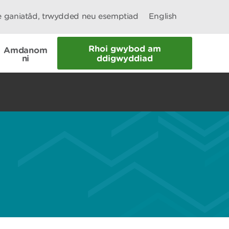
le ganiatâd, trwydded neu esemptiad
English
Rhoi gwybod am
Amdanom
ni
ddigwyddiad