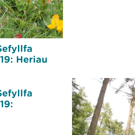
efyllfa
19: Heriau
efyllfa
19: