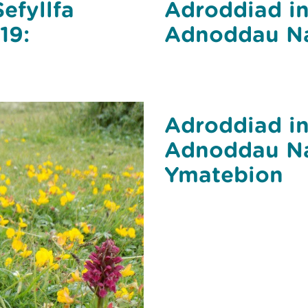
Adroddiad in
efyllfa
Adnoddau Na
19:
Adroddiad in
Adnoddau Na
Ymatebion