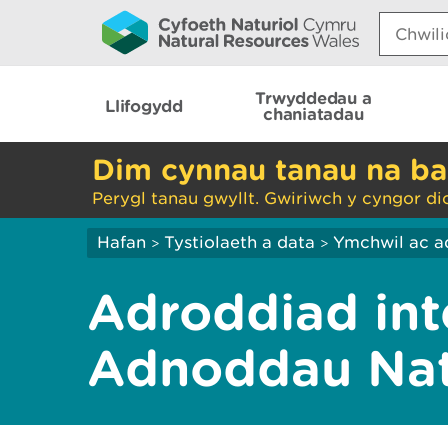
Search:
Trwyddedau a
Llifogydd
chaniatadau
Dim cynnau tanau na ba
Perygl tanau gwyllt. Gwiriwch y cyngor di
Hafan
Tystiolaeth a data
Ymchwil ac a
>
>
Adroddiad inte
Adnoddau Nat