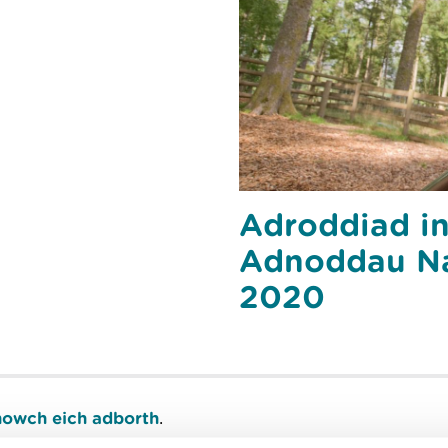
Adroddiad in
Adnoddau Na
2020
owch eich adborth
.