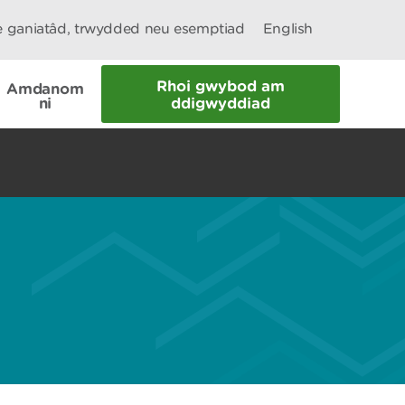
le ganiatâd, trwydded neu esemptiad
English
Rhoi gwybod am
Amdanom
ni
ddigwyddiad