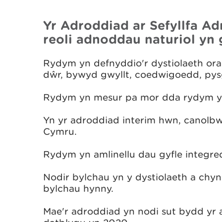
Yr Adroddiad ar Sefyllfa A
reoli adnoddau naturiol yn 
Rydym yn defnyddio'r dystiolaeth orau
dŵr, bywyd gwyllt, coedwigoedd, pys
Rydym yn mesur pa mor dda rydym y
Yn yr adroddiad interim hwn, canolbwy
Cymru.
Rydym yn amlinellu dau gyfle integred
Nodir bylchau yn y dystiolaeth a chynl
bylchau hynny.
Mae'r adroddiad yn nodi sut bydd yr a