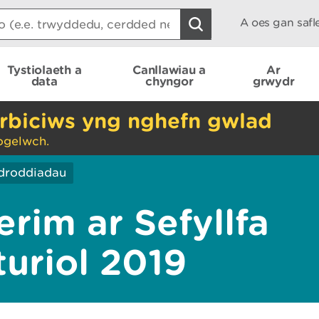
A oes gan saf
Tystiolaeth a
Canllawiau a
Ar
data
chyngor
grwydr
rbiciws yng nghefn gwlad
ogelwch.
droddiadau
rim ar Sefyllfa
uriol 2019