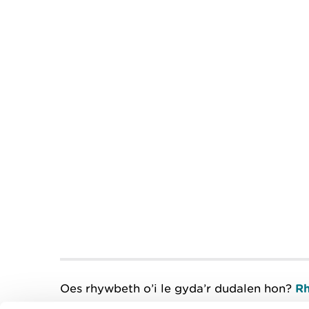
Oes rhywbeth o’i le gyda’r dudalen hon?
Rh