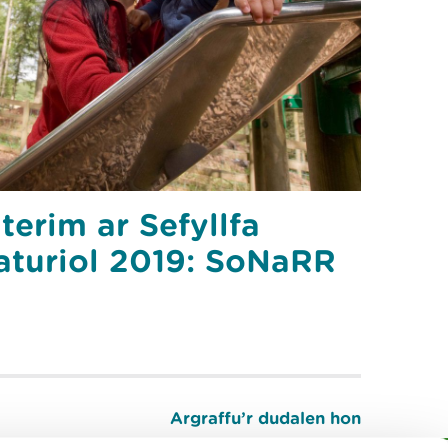
terim ar Sefyllfa
turiol 2019: SoNaRR
Argraffu’r dudalen hon