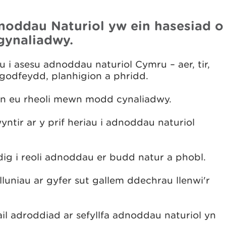
dnoddau Naturiol yw ein hasesiad o
gynaliadwy.
 i asesu adnoddau naturiol Cymru – aer, tir,
godfeydd, planhigion a phridd.
n eu rheoli mewn modd cynaliadwy.
ntir ar y prif heriau i adnoddau naturiol
ig i reoli adnoddau er budd natur a phobl.
luniau ar gyfer sut gallem ddechrau llenwi'r
il adroddiad ar sefyllfa adnoddau naturiol yn