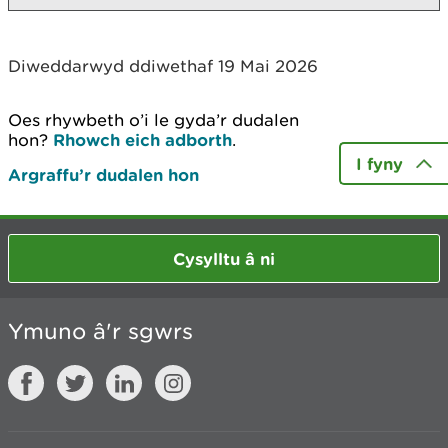
Diweddarwyd ddiwethaf 19 Mai 2026
Oes rhywbeth o’i le gyda’r dudalen
hon?
Rhowch eich adborth
.
I fyny
Argraffu’r dudalen hon
Cysylltu â ni
Ymuno â'r sgwrs