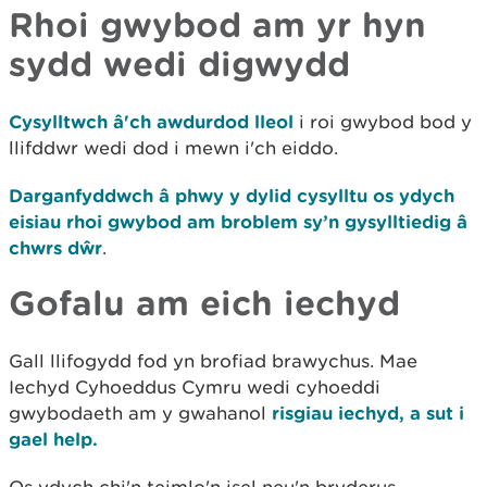
Rhoi gwybod am yr hyn
sydd wedi digwydd
Cysylltwch â'ch awdurdod lleol
i roi gwybod bod y
llifddwr wedi dod i mewn i'ch eiddo.
Darganfyddwch â phwy y dylid cysylltu os ydych
eisiau rhoi gwybod am broblem sy’n gysylltiedig â
chwrs dŵr
.
Gofalu am eich iechyd
Gall llifogydd fod yn brofiad brawychus. Mae
Iechyd Cyhoeddus Cymru wedi cyhoeddi
gwybodaeth am y gwahanol
risgiau iechyd, a sut i
gael help.