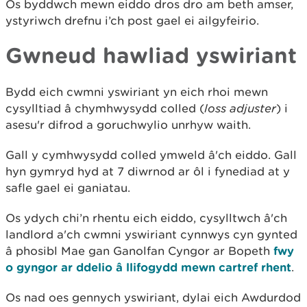
Os byddwch mewn eiddo dros dro am beth amser,
ystyriwch drefnu i’ch post gael ei ailgyfeirio.
Gwneud hawliad yswiriant
Bydd eich cwmni yswiriant yn eich rhoi mewn
cysylltiad â chymhwysydd colled (
loss adjuster
) i
asesu'r difrod a goruchwylio unrhyw waith.
Gall y cymhwysydd colled ymweld â'ch eiddo. Gall
hyn gymryd hyd at 7 diwrnod ar ôl i fynediad at y
safle gael ei ganiatau.
Os ydych chi’n rhentu eich eiddo, cysylltwch â'ch
landlord a'ch cwmni yswiriant cynnwys cyn gynted
â phosibl Mae gan Ganolfan Cyngor ar Bopeth
fwy
o gyngor ar ddelio â llifogydd mewn cartref rhent
.
Os nad oes gennych yswiriant, dylai eich Awdurdod