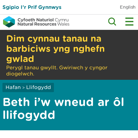
Sgipio I’r Prif Gynnwys
English
Dim cynnau tanau na
barbiciws yng nghefn
gwlad
Perygl tanau gwyllt. Gwiriwch y cyngor
diogelwch.
Hafan
Llifogydd
>
Beth i’w wneud ar ôl
llifogydd