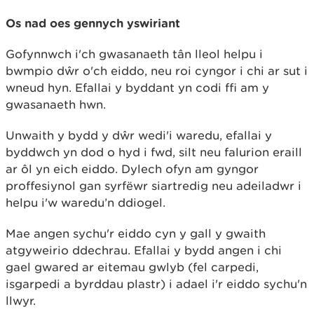
Os nad oes gennych yswiriant
Gofynnwch i'ch gwasanaeth tân lleol helpu i
bwmpio dŵr o'ch eiddo, neu roi cyngor i chi ar sut i
wneud hyn. Efallai y byddant yn codi ffi am y
gwasanaeth hwn.
Unwaith y bydd y dŵr wedi'i waredu, efallai y
byddwch yn dod o hyd i fwd, silt neu falurion eraill
ar ôl yn eich eiddo. Dylech ofyn am gyngor
proffesiynol gan syrfëwr siartredig neu adeiladwr i
helpu i'w waredu’n ddiogel.
Mae angen sychu'r eiddo cyn y gall y gwaith
atgyweirio ddechrau. Efallai y bydd angen i chi
gael gwared ar eitemau gwlyb (fel carpedi,
isgarpedi a byrddau plastr) i adael i'r eiddo sychu'n
llwyr.