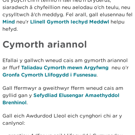
Os ydych chi'n teimlo'n isel neu'n bryderus,
siaradwch â chyfeillion neu aelodau o’ch teulu, neu
cysylltwch â’ch meddyg. Fel arall, gall elusennau fel
Mind
neu’r
Llinell Gymorth Iechyd Meddwl
helpu
hefyd.
Cymorth ariannol
Efallai y gallwch wneud cais am gymorth ariannol
ar ffurf
Taliadau Cymorth mewn Argyfwng
neu o’r
Gronfa Cymorth Llifogydd i Fusnesau
.
Gall ffermwyr a gweithwyr fferm wneud cais am
gyllid gan y
Sefydliad Elusengar Amaethyddol
Brenhinol
.
Gall eich Awdurdod Lleol eich cynghori chi ar y
canlynol: