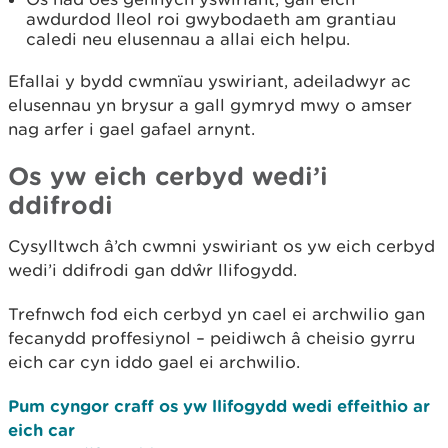
awdurdod lleol roi gwybodaeth am grantiau
caledi neu elusennau a allai eich helpu.
Efallai y bydd cwmnïau yswiriant, adeiladwyr ac
elusennau yn brysur a gall gymryd mwy o amser
nag arfer i gael gafael arnynt.
Os yw eich cerbyd wedi’i
ddifrodi
Cysylltwch â’ch cwmni yswiriant os yw eich cerbyd
wedi’i ddifrodi gan ddŵr llifogydd.
Trefnwch fod eich cerbyd yn cael ei archwilio gan
fecanydd proffesiynol – peidiwch â cheisio gyrru
eich car cyn iddo gael ei archwilio.
Pum cyngor craff os yw llifogydd wedi effeithio ar
eich car