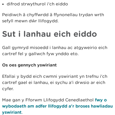
difrod strwythurol i'ch eiddo
Peidiwch â chyffwrdd â ffynonellau trydan wrth
sefyll mewn dŵr llifogydd.
Sut i lanhau eich eiddo
Gall gymryd misoedd i lanhau ac atgyweirio eich
cartref fel y gallwch fyw ynddo eto.
Os oes gennych yswiriant
Efallai y bydd eich cwmni yswiriant yn trefnu i'ch
cartref gael ei lanhau, ei sychu a'i drwsio ar eich
cyfer.
Mae gan y Fforwm Llifogydd Cenedlaethol
fwy o
wybodaeth am adfer llifogydd a'r broses hawliadau
yswiriant
.