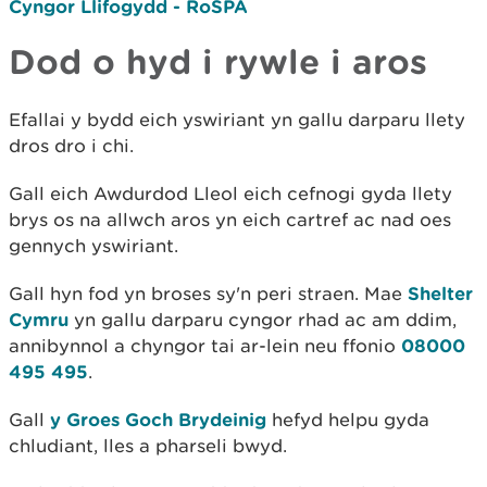
Cyngor Llifogydd - RoSPA
Dod o hyd i rywle i aros
Efallai y bydd eich yswiriant yn gallu darparu llety
dros dro i chi.
Gall eich Awdurdod Lleol eich cefnogi gyda llety
brys os na allwch aros yn eich cartref ac nad oes
gennych yswiriant.
Gall hyn fod yn broses sy'n peri straen. Mae
Shelter
Cymru
yn gallu darparu cyngor rhad ac am ddim,
annibynnol a chyngor tai ar-lein neu ffonio
08000
495 495
.
Gall
y Groes Goch Brydeinig
hefyd helpu gyda
chludiant, lles a pharseli bwyd.