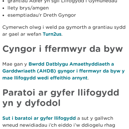
grantiau Adfer yn sgil Llifogydd i Gymunedau
llety brys/amgen
esemptiadau’r Dreth Gyngor
Cymerwch olwg i weld pa gymorth a grantiau sydd
ar gael ar wefan
Turn2us
.
Cyngor i ffermwyr da byw
Mae gan y
Bwrdd Datblygu Amaethyddiaeth a
Garddwriaeth (AHDB) gyngor i ffermwyr da byw y
mae llifogydd wedi effeithio arnynt
.
Paratoi ar gyfer llifogydd
yn y dyfodol
Sut i baratoi ar gyfer llifogydd
a sut y gallwch
wneud newidiadau i’ch eiddo i’w ddiogelu rhag