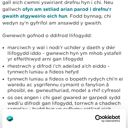
gall eich cwmni yswiriant drefnu hyn i chi. Neu
gallwch
ofyn am setliad arian parod i drefnu'r
gwaith atgyweirio eich hun
. Fodd bynnag, chi
wedyn sy'n gyfrifol am ansawdd y gwaith.
Gwnewch gofnod o ddifrod llifogydd:
marciwch y wal i nodi’r uchder y daeth y dŵr
llifogydd iddo - gwnewch hyn ym mhob ystafell
yr effeithiwyd arni gan lifogydd
rhestrwch y difrod i'ch adeilad a’ch eiddo -
tynnwch luniau a fideos hefyd
tynnwch luniau a fideos o bopeth rydych chi'n ei
waredu ac ysgrifennu cymaint o fanylion â
phosibl, ee. gwneuthuriad, model a rhif cyfresol
os oes angen i chi gael gwared ar garpedi sydd
wedi'u difrodi gan lifogydd, torrwch a chadwch
samplau - bydd hyn yn cyflymu setliad eich
hawliad
Cyngor craff: