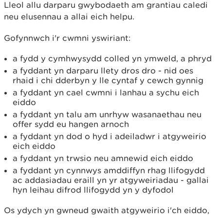
Lleol allu darparu gwybodaeth am grantiau caledi
neu elusennau a allai eich helpu.
Gofynnwch i'r cwmni yswiriant:
a fydd y cymhwysydd colled yn ymweld, a phryd
a fyddant yn darparu llety dros dro - nid oes
rhaid i chi dderbyn y lle cyntaf y cewch gynnig
a fyddant yn cael cwmni i lanhau a sychu eich
eiddo
a fyddant yn talu am unrhyw wasanaethau neu
offer sydd eu hangen arnoch
a fyddant yn dod o hyd i adeiladwr i atgyweirio
eich eiddo
a fyddant yn trwsio neu amnewid eich eiddo
a fyddant yn cynnwys amddiffyn rhag llifogydd
ac addasiadau eraill yn yr atgyweiriadau - gallai
hyn leihau difrod llifogydd yn y dyfodol
Os ydych yn gwneud gwaith atgyweirio i'ch eiddo,