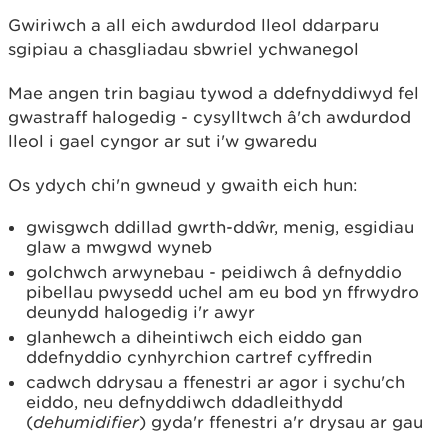
Gwiriwch a all eich awdurdod lleol ddarparu
sgipiau a chasgliadau sbwriel ychwanegol
Mae angen trin bagiau tywod a ddefnyddiwyd fel
gwastraff halogedig - cysylltwch â'ch awdurdod
lleol i gael cyngor ar sut i'w gwaredu
Os ydych chi'n gwneud y gwaith eich hun:
gwisgwch ddillad gwrth-ddŵr, menig, esgidiau
glaw a mwgwd wyneb
golchwch arwynebau - peidiwch â defnyddio
pibellau pwysedd uchel am eu bod yn ffrwydro
deunydd halogedig i'r awyr
glanhewch a diheintiwch eich eiddo gan
ddefnyddio cynhyrchion cartref cyffredin
cadwch ddrysau a ffenestri ar agor i sychu'ch
eiddo, neu defnyddiwch ddadleithydd
(
dehumidifier
) gyda'r ffenestri a'r drysau ar gau