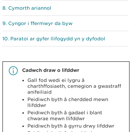
Cymorth ariannol
Cyngor i ffermwyr da byw
Paratoi ar gyfer llifogydd yn y dyfodol
Cadwch draw o lifddwr
Gall fod wedi ei lygru â
charthffosiaeth, cemegion a gwastraff
anifeiliaid
Peidiwch byth â cherdded mewn
llifddwr
Peidiwch byth â gadael i blant
chwarae mewn llifddwr
Peidiwch byth â gyrru drwy lifddwr