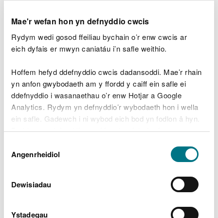
peidiwch â thaflu dim i ffwrdd nes y dywedir
Mae'r wefan hon yn defnyddio cwcis
wrthych (ac eithrio bwyd wedi'i ddifetha)
Rydym wedi gosod ffeiliau bychain o’r enw cwcis ar
os ydych wedi'ch diogelu rhag colli nwyddau
eich dyfais er mwyn caniatáu i’n safle weithio.
darfodus, gwnewch restr o'r holl fwydydd rydych
chi'n eu taflu i ffwrdd
Hoffem hefyd ddefnyddio cwcis dadansoddi. Mae’r rhain
gwnewch nodyn neu gopi o'r holl ohebiaeth gan
gynnwys galwadau ffôn, llythyrau ac e-byst -
yn anfon gwybodaeth am y ffordd y caiff ein safle ei
cofnodwch enwau, dyddiadau a'r hyn y cytunwyd
ddefnyddio i wasanaethau o’r enw Hotjar a Google
arno
Analytics. Rydym yn defnyddio’r wybodaeth hon i wella
cadwch dderbynebau
ein safle. Gadewch i ni wybod eich bod yn fodlon â hyn.
Byddwn yn defnyddio cwci i gadw eich dewis.
Mae gan Gymdeithas Yswirwyr Prydain
gyngor ar
Dewis
gyfer busnesau y mae llifogydd yn effeithio arnynt
.
Gellir
darllen mwy am ein cwcis
cyn i chi ddewis.
Angenrheidiol
Caniatâd
Os ydych yn cael trafferth gyda'ch cwmni
yswiriant, cysylltwch â
Gwasanaeth yr
Dewisiadau
Ombwdsmon Ariannol
i helpu i setlo anghydfodau
unigol.
Ystadegau