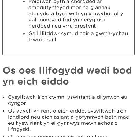
Peidiwch byth â cherdded ar
amddiffynfeydd môr na glannau
afonydd a byddwch yn ymwybodol y
gall pontydd fod yn beryglus i
gerdded neu yrru drostynt
Gall llifddwr symud ceir a gwrthrychau
trwm eraill
Os oes llifogydd wedi bod
yn eich eiddo
Cysylltwch â’ch cwmni yswiriant a dilynwch eu
cyngor.
Os ydych yn rentio eich eiddo, cysylltwch â’ch
landlord neu eich asiant a gofynnwch beth mae
eu hyswiriant yn ei gynnwys mewn achos o
lifogydd.
Os nad oes gennych yswiriant, gall eich