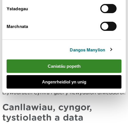
Mae'n allweddol ar gyfer cyflawni amcanion
Deddf
Ystadegau
yr Amgylchedd
a
Deddf Llesiant Cenedlaethau'r
Dyfodol
ym moroedd Cymru.
Marchnata
Gwnaethom weithio gyda Llywodraeth Cymru i
ddarparu cyngor a thystiolaeth er mwyn helpu i
ddatblygu Cynllun Morol Cenedlaethol Cymru. Mae
Dangos Manylion
gennym rôl allweddol bellach wrth weithredu
polisïau Cynllun Morol Cenedlaethol Cymru trwy
ein swyddogaethau rheoleiddio, tystiolaeth a
Caniatáu popeth
chynghorol.
Angenrheidiol yn unig
Cofrestrwch ar gyfer
cylchlythyr cynllunio morol
Llywodraeth Cymru i gael y newyddion diweddaraf.
Canllawiau, cyngor,
tystiolaeth a data