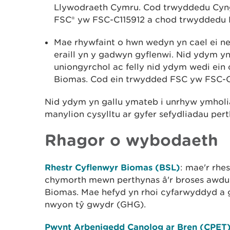
Llywodraeth Cymru.
Cod trwyddedu Cyn
FSC® yw FSC-C115912 a chod trwyddedu
Mae rhywfaint o hwn wedyn yn cael ei n
eraill yn y gadwyn gyflenwi. Nid ydym y
uniongyrchol ac felly nid ydym wedi ein 
Biomas. Cod ein trwydded FSC yw FSC-C
Nid ydym yn gallu ymateb i unrhyw ymholi
manylion cysylltu ar gyfer sefydliadau pert
Rhagor o wybodaeth
Rhestr Cyflenwyr Biomas (BSL)
: mae'r rhe
chymorth mewn perthynas â'r broses awdur
Biomas. Mae hefyd yn rhoi cyfarwyddyd a 
nwyon tŷ gwydr (GHG).
Pwynt Arbenigedd Canolog ar Bren (CPET