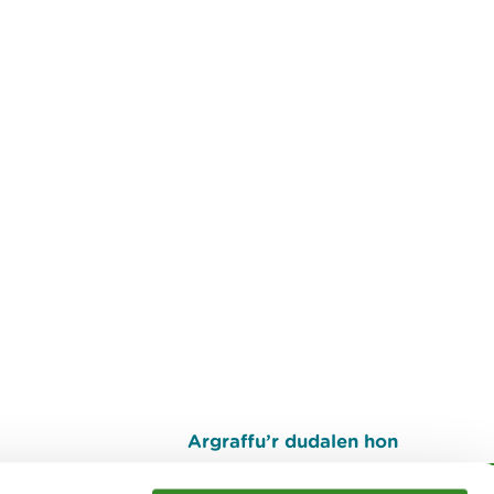
Argraffu’r dudalen hon
I fyny