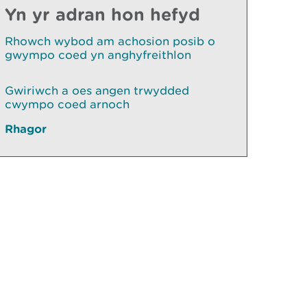
Yn yr adran hon hefyd
Rhowch wybod am achosion posib o
gwympo coed yn anghyfreithlon
Gwiriwch a oes angen trwydded
cwympo coed arnoch
Rhagor