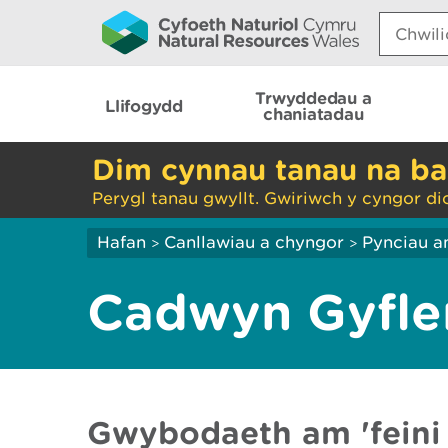
Search:
Trwyddedau a
Llifogydd
chaniatadau
Dim cynnau tanau na ba
Perygl tanau gwyllt. Gwiriwch y cyngor di
Hafan
Canllawiau a chyngor
Pynciau a
>
>
Cadwyn Gyfle
Gwybodaeth am 'feini 