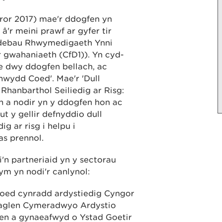
ror 2017) mae'r ddogfen yn
â'r meini prawf ar gyfer tir
tundebau Rhwymedigaeth Ynni
gwahaniaeth (CfD1)). Yn cyd-
 dwy ddogfen bellach, ac
anwydd Coed'. Mae'r 'Dull
hanbarthol Seiliedig ar Risg:
on a nodir yn y ddogfen hon ac
ut y gellir defnyddio dull
g ar risg i helpu i
as prennol.
n partneriaid yn y sectorau
m yn nodi'r canlynol:
coed cynradd ardystiedig Cyngor
haglen Cymeradwyo Ardystio
en a gynaeafwyd o Ystad Goetir