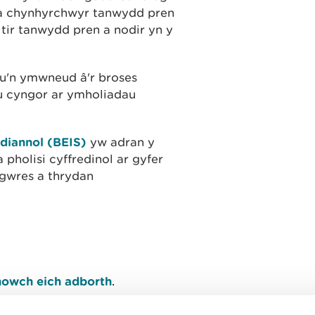
 a chynhyrchwyr tanwydd pren
 tir tanwydd pren a nodir yn y
au'n ymwneud â'r broses
u cyngor ar ymholiadau
diannol (BEIS)
yw adran y
 pholisi cyffredinol ar gyfer
 gwres a thrydan
owch eich adborth
.