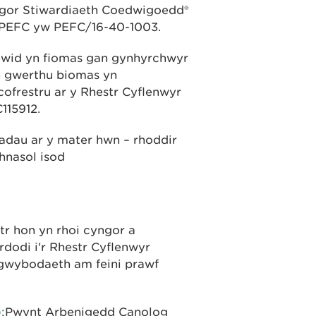
gor Stiwardiaeth Coedwigoedd®
 PEFC yw PEFC/16-40-1003.
ewid yn fiomas gan gynhyrchwyr
n gwerthu biomas yn
cofrestru ar y Rhestr Cyflenwyr
115912.
adau ar y mater hwn – rhoddir
hnasol isod
str hon yn rhoi cyngor a
dodi i'r Rhestr Cyflenwyr
gwybodaeth am feini prawf
)
:Pwynt Arbenigedd Canolog