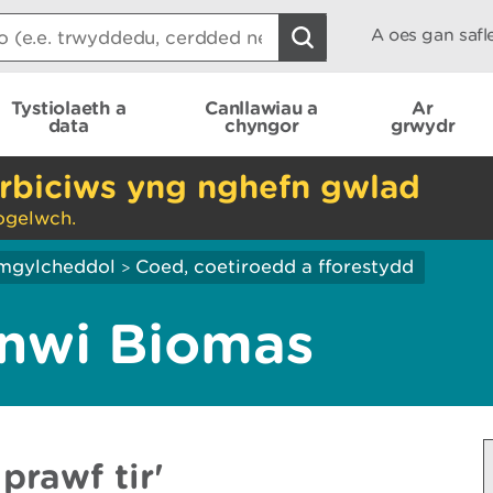
A oes gan saf
Tystiolaeth a
Canllawiau a
Ar
data
chyngor
grwydr
rbiciws yng nghefn gwlad
ogelwch.
mgylcheddol
Coed, coetiroedd a fforestydd
>
nwi Biomas
prawf tir'