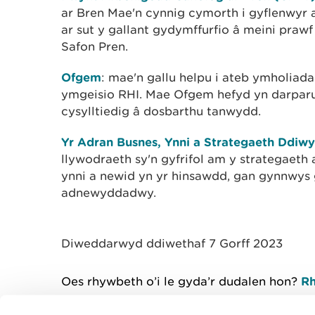
ar Bren Mae'n cynnig cymorth i gyflenwyr
ar sut y gallant gydymffurfio â meini prawf
Safon Pren.
Ofgem
: mae'n gallu helpu i ateb ymholiad
ymgeisio RHI. Mae Ofgem hefyd yn darpar
cysylltiedig â dosbarthu tanwydd.
Yr Adran Busnes, Ynni a Strategaeth Ddiwy
llywodraeth sy'n gyfrifol am y strategaeth a
ynni a newid yn yr hinsawdd, gan gynnwys
adnewyddadwy.
Diweddarwyd ddiwethaf 7 Gorff 2023
Oes rhywbeth o’i le gyda’r dudalen hon?
Rh