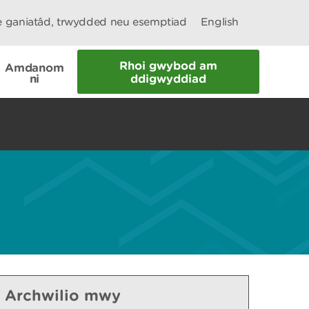
le ganiatâd, trwydded neu esemptiad
English
Rhoi gwybod am
Amdanom
ni
ddigwyddiad
Archwilio mwy