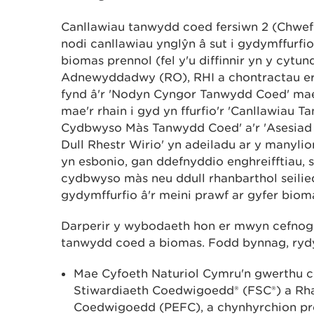
Canllawiau tanwydd coed fersiwn 2 (Chwef
nodi canllawiau ynglŷn â sut i gydymffurfio 
biomas prennol (fel y'u diffinnir yn y cy
Adnewyddadwy (RO), RHI a chontractau er 
fynd â'r 'Nodyn Cyngor Tanwydd Coed' mae
mae'r rhain i gyd yn ffurfio'r 'Canllawiau T
Cydbwyso Màs Tanwydd Coed' a'r 'Asesiad R
Dull Rhestr Wirio' yn adeiladu ar y manyli
yn esbonio, gan ddefnyddio enghreifftiau, s
cydbwyso màs neu ddull rhanbarthol seiliedi
gydymffurfio â'r meini prawf ar gyfer biom
Darperir y wybodaeth hon er mwyn cefnogi'
tanwydd coed a biomas. Fodd bynnag, rydy
Mae Cyfoeth Naturiol Cymru'n gwerthu 
Stiwardiaeth Coedwigoedd® (FSC®) a R
Coedwigoedd (PEFC), a chynhyrchion pr